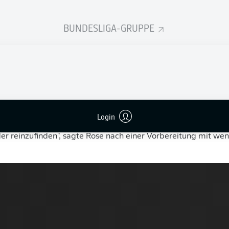
s beim Fantasy Manager tätigen!
BUNDESLIGA-GRUPPE
r dem Start in die zweite Saisonhälfte zwar kein plakatives Zie
en zeugten aber trotzdem von gewaltigem Selbstvertrauen. 
Monaten und rechnen uns viel aus", sagte der gut gelaunte Tr
or dem anspruchsvollen Rückrundenauftakt der Bundesliga: "
Ergebnisse holen und oben dranbleiben."
e es nannte, hatte seine Mannschaft mit einer bärenstarken er
nd Platz zwei - zum Auswärtsspiel beim Tabellenfünften
FC S
Login
r auf bundesliga.de
) reist der VfL sogar als leichter Favorit. "
r reinzufinden", sagte Rose nach einer Vorbereitung mit wen