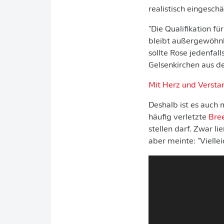
realistisch eingeschä
"Die Qualifikation fü
bleibt außergewöhnli
sollte Rose jedenfal
Gelsenkirchen aus d
Mit Herz und Versta
Deshalb ist es auch 
häufig verletzte
Bre
stellen darf. Zwar l
aber meinte: "Vielle