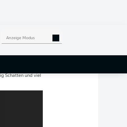
l "rausknallen", die
"Wir haben einiges
ainer von
Borussia
Wir wollen
Anzeige Modus
sten Saisonhälfte
chalke 04
am Freitag
Es geht jetzt jedoch
ig Schatten und viel