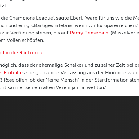
tzt.
r die Champions League", sagte Eberl, "wäre für uns wie die Me
ch und ein großartiges Erlebnis, wenn wir Europa erreichen."
ls zur Verfügung stehen, bis auf
Ramy Bensebaini
(Muskelverle
em Vollen schöpfen.
nd in die Rückrunde
möglich, dass der ehemalige Schalker und zu seiner Zeit bei 
el Embolo
seine glänzende Verfassung aus der Hinrunde wied
ieß Rose offen, ob der "feine Mensch" in der Startformation st
icht kann er seinem alten Verein ja mal wehtun."