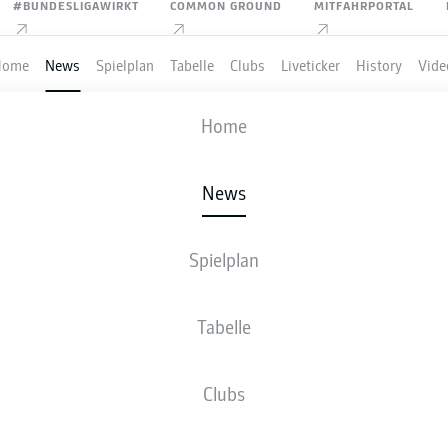
#BUNDESLIGAWIRKT
COMMON GROUND
MITFAHRPORTAL
Home
News
Spielplan
Tabelle
Clubs
Liveticker
History
Vide
Home
Anzeige
News
Spielplan
BEWUSSTE GLADBACHE
Tabelle
CKRUNDEN-START: "W
Clubs
N UNS VIEL AUS"