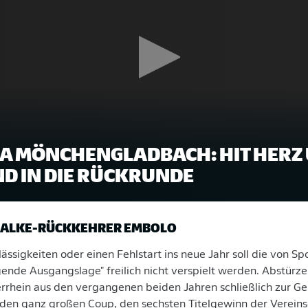
A MÖNCHENGLADBACH: HIT HERZ
D IN DIE RÜCKRUNDE
HALKE-RÜCKKEHRER EMBOLO
ässigkeiten oder einen Fehlstart ins neue Jahr soll die von Sp
ende Ausgangslage" freilich nicht verspielt werden. Abstürze
rrhein aus den vergangenen beiden Jahren schließlich zur Gen
 den ganz großen Coup, den sechsten Titelgewinn der Vereins