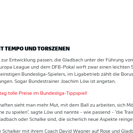
HT TEMPO UND TORSZENEN
r zur Entwicklung passen, die Gladbach unter der Führung 
 Europa League und dem DFB-Pokal wirft zwar einen leichten S
 einstigen Bundesliga-Spielers, im Ligabetrieb zählt die Boru
ungen. Sogar Bundestrainer Joachim Löw ist angetan.
ag tolle Preise im Bundesliga-Tippspiel!
aften sieht man mehr Mut, mit dem Ball zu arbeiten, sich Mö
e zu spielen", sagte Löw und nannte - wie passend - "die Traine
adbach oder Schalke sind, die sicherlich neue Aspekte reinge
 Schalker mit ihrem Coach David Wagner auf Rose und Gladb