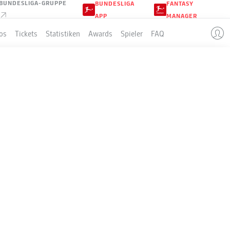
BUNDESLIGA-GRUPPE
BUNDESLIGA
FANTASY
APP
MANAGER
os
Tickets
Statistiken
Awards
Spieler
FAQ
R VOR
IR