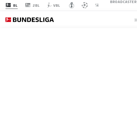
BROADCASTER
2BL
BL
VBL
BUNDESLIGA
SELBST
DEM RÜ
RECHNE