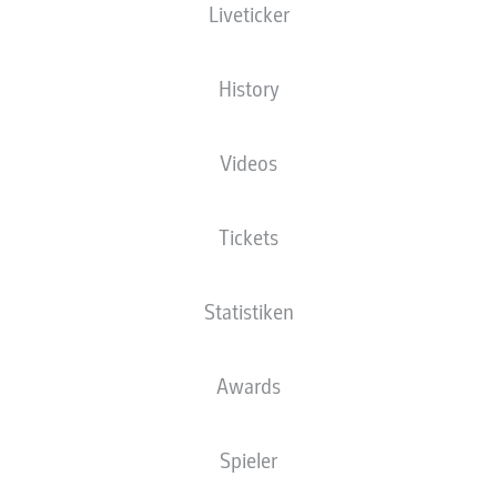
Liveticker
History
önchengladbach wollen an ihre starken Leistungen der Hinrunde anknüpfen
- © 
iga Collection via Getty Images
Videos
Tickets
Statistiken
Awards
Spieler