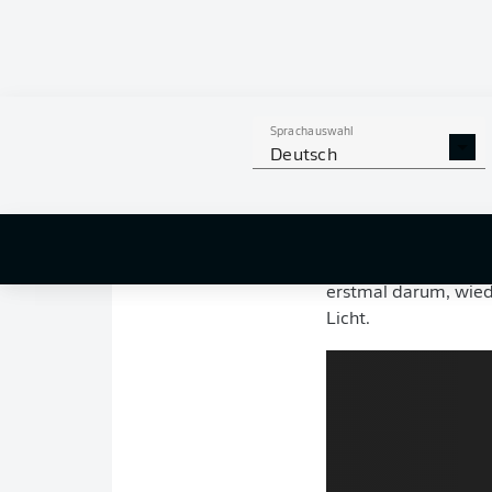
Jetzt noch Transfer
Marco Rose wollte vo
Worte des 43-Jährig
vor in den nächsten 
Sprachauswahl
Mönchengladbach
v
Deutsch
ordentlich spielen, 
Die "Basis", wie Ros
gelegt. 35 Punkte u
(20.30 Uhr/
im Ticke
erstmal darum, wiede
Licht.