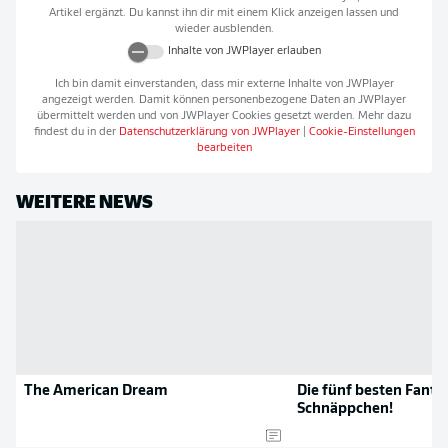
Artikel ergänzt. Du kannst ihn dir mit einem Klick anzeigen lassen und
wieder ausblenden.
Inhalte von
JWPlayer
erlauben
Ich bin damit einverstanden, dass mir externe Inhalte von
JWPlayer
angezeigt werden. Damit können personenbezogene Daten an
JWPlayer
übermittelt werden und von
JWPlayer
Cookies gesetzt werden. Mehr dazu
findest du in der
Datenschutzerklärung von
JWPlayer
|
Cookie-Einstellungen
bearbeiten
WEITERE NEWS
The American Dream
Die fünf besten Fanta
Schnäppchen!