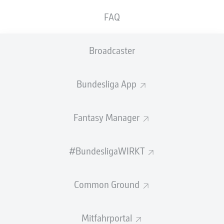
Abwehrspieler unterschrieb einen neuen, bis
FAQ
Juni 2027 datierten Vertrag im BORUSSIA-
PARK.
Broadcaster
"Joe hat bei uns eine sehr gute Entwicklung genommen.
In seinem Alter und in dieser Geschwindigkeit den Weg
Bundesliga App
vom hoffnungsvollen Talent in der U23 bis zum
Stammspieler in der Bundesliga und sogar zum WM-
Fahrer zu gehen, ist beispielhaft für den Werdegang,
Fantasy Manager
den wir bei externen Top-Talenten anstreben", sagt
Sportdirektor Roland Virkus. "Der neue, um ein Jahr
verlängerte Vertrag würdigt diese Entwicklung, die wir
#BundesligaWIRKT
gerne weiterhin mit ihm vorantreiben werden."
Im Januar 2021 kam der US-Amerikaner nach
Common Ground
Mönchengladbach
und absolvierte zunächst 15 Partien
für Borussias U23 in der Regionalliga West. Sein
Bundesliga-Debüt feierte Scally am 13. August 2021 im
Mitfahrportal