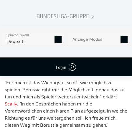
Heimspiel gegen den FC Bayern München (1:1). Beim
3:1-Auswärtssieg in Wolfsburg in der gleichen Saison
BUNDESLIGA-GRUPPE
gelang ihm auch sein erster und bislang einziger
Bundesligatreffer. Insgesamt bestritt er bis dato 56
Bundesligaspiele und fünf DFB-Pokal-Partien (ein Tor)
für die Fohlen. Im November 2021 wurde Scally zudem
Sprachauswahl
Anzeige Modus
Deutsch
erstmals in den Kader der us-amerikanischen
Nationalmannschaft berufen. Seinen ersten Einsatz dort
bekam der Rechtsverteidiger am 2. Juni 2022 gegen
Marokko. Inzwischen stehen für ihn vier Länderspiele zu
Login
Buche.
"Für mich ist das Wichtigste, so oft wie möglich zu
spielen. Borussia gibt mir die Möglichkeit, genau das zu
tun und mich als Spieler weiterzuentwickeln", erklärt
Scally
. "In den Gesprächen haben mir die
Verantwortlichen einen klaren Plan aufgezeigt, in welche
Richtung es für uns weitergehen soll. Ich freue mich,
diesen Weg mit Borussia gemeinsam zu gehen."