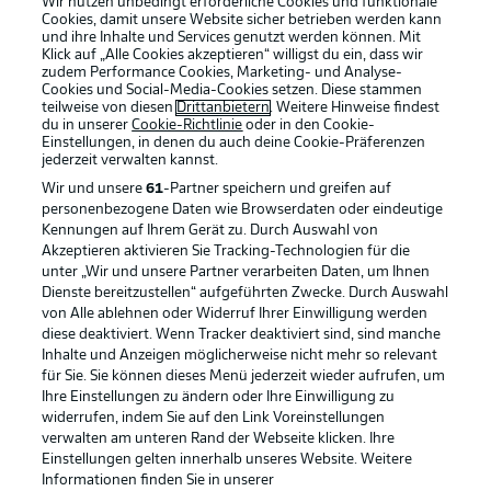
Wir nutzen unbedingt erforderliche Cookies und funktionale
Cookies, damit unsere Website sicher betrieben werden kann
und ihre Inhalte und Services genutzt werden können. Mit
Klick auf „Alle Cookies akzeptieren“ willigst du ein, dass wir
zudem Performance Cookies, Marketing- und Analyse-
Cookies und Social-Media-Cookies setzen. Diese stammen
teilweise von diesen
Drittanbietern
. Weitere Hinweise findest
du in unserer
Cookie-Richtlinie
oder in den Cookie-
Einstellungen, in denen du auch deine Cookie-Präferenzen
jederzeit
verwalten kannst.
Wir und unsere
61
-Partner speichern und greifen auf
personenbezogene Daten wie Browserdaten oder eindeutige
Kennungen auf Ihrem Gerät zu. Durch Auswahl von
Akzeptieren aktivieren Sie Tracking-Technologien für die
unter „Wir und unsere Partner verarbeiten Daten, um Ihnen
Dienste bereitzustellen“ aufgeführten Zwecke. Durch Auswahl
Rechtliche Hinweise
Voreinstellungen verwalten
von Alle ablehnen oder Widerruf Ihrer Einwilligung werden
diese deaktiviert. Wenn Tracker deaktiviert sind, sind manche
Datenschutz
Nutzungsbedingungen
Inhalte und Anzeigen möglicherweise nicht mehr so relevant
Broadcaster
Kontakt
für Sie. Sie können dieses Menü jederzeit wieder aufrufen, um
Ihre Einstellungen zu ändern oder Ihre Einwilligung zu
Jobs
Impressum
widerrufen, indem Sie auf den Link Voreinstellungen
verwalten am unteren Rand der Webseite klicken. Ihre
Partner
Spieler
Einstellungen gelten innerhalb unseres Website. Weitere
Liveticker
AGB
Informationen finden Sie in unserer