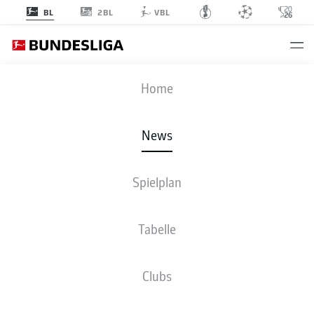
2BL
BL
VBL
Anzeige
Home
News
Borussia Mönchengladbach verlängert mit Joe Scally
- ©
IMAGO/IMAGO/eu-images
Spielplan
Tabelle
Clubs