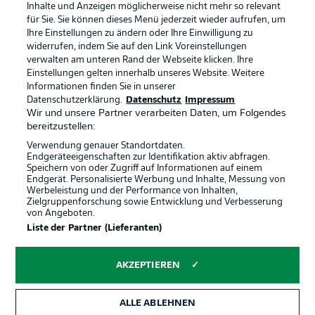
Inhalte und Anzeigen möglicherweise nicht mehr so relevant
Broadcaster
Kontakt
für Sie. Sie können dieses Menü jederzeit wieder aufrufen, um
Ihre Einstellungen zu ändern oder Ihre Einwilligung zu
Jobs
Impressum
widerrufen, indem Sie auf den Link Voreinstellungen
verwalten am unteren Rand der Webseite klicken. Ihre
Partner
Spieler
Einstellungen gelten innerhalb unseres Website. Weitere
Liveticker
AGB
Informationen finden Sie in unserer
Datenschutzerklärung.
Datenschutz
Impressum
Wir und unsere Partner verarbeiten Daten, um Folgendes
bereitzustellen:
Verwendung genauer Standortdaten.
Endgeräteeigenschaften zur Identifikation aktiv abfragen.
Speichern von oder Zugriff auf Informationen auf einem
Endgerät. Personalisierte Werbung und Inhalte, Messung von
Werbeleistung und der Performance von Inhalten,
Zielgruppenforschung sowie Entwicklung und Verbesserung
von Angeboten.
© 2026 Bundesliga-Gruppe GmbH
Liste der Partner (Lieferanten)
Sprachauswahl
AKZEPTIEREN
Deutsch
ALLE ABLEHNEN