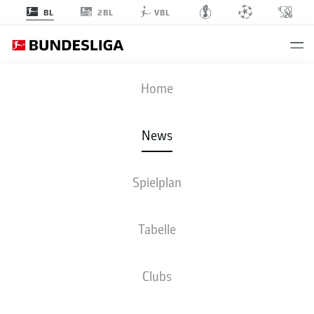
2BL
BL
VBL
Anzeige
Home
News
Mit vollem Einsatz Richtung Champions League: Eintracht-Keeper Kevin
Spielplan
Trapp
- © DANIEL ROLAND/AFP/Getty Images
Tabelle
Clubs