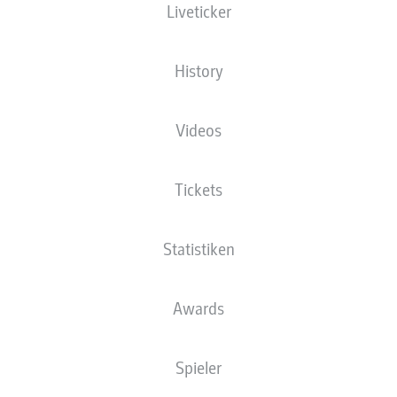
Liveticker
BUNDESLIGA
History
BORUSSIA
MÖNCHENGLADBACH,
Videos
BAYER LEVERKUSEN ODER
EINTRACHT FRANKFURT:
Tickets
HERZSCHLAGFINALE UM
Statistiken
CHAMPIONS-LEAGUE-
TICKET
Awards
18.05.2019
Spieler