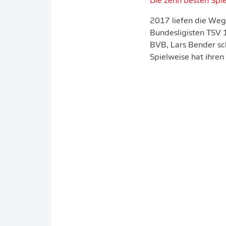
Die zehn besten Spie
2017 liefen die We
Bundesligisten TSV
BVB, Lars Bender sch
Spielweise hat ihren