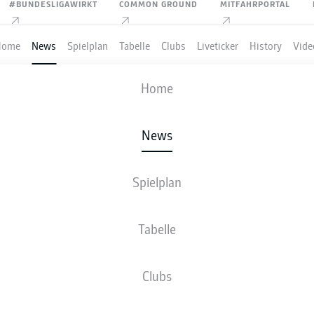
#BUNDESLIGAWIRKT
COMMON GROUND
MITFAHRPORTAL
Home
News
Spielplan
Tabelle
Clubs
Liveticker
History
Vide
Home
Anzeige
News
Spielplan
NDESLIGA WIRD SIE
Tabelle
SEN: LARS UND SVEN 
Clubs
 AUF