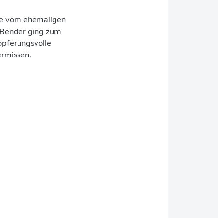
ie vom ehemaligen
 Bender ging zum
fopferungsvolle
ermissen.