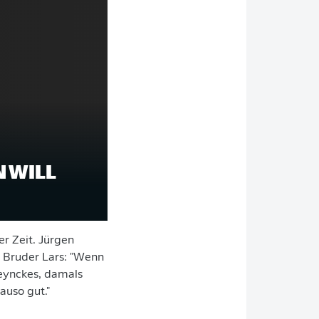
 WILL
er Zeit. Jürgen
n Bruder Lars: "Wenn
Heynckes, damals
auso gut."