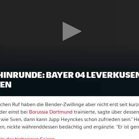
HINRUNDE: BAYER 04 LEVERKUSEN
BEN
hen Ruf haben die Bender-Zwillinge aber nicht erst seit kurz
der einst bei
Borussia Dortmund
trainierte, sagte über desse
st wie Sven, dann kann Jupp Heynckes schon zufrieden sein." 
en, nickte währenddessen bedächtig und ergänzte. "Er ist gen