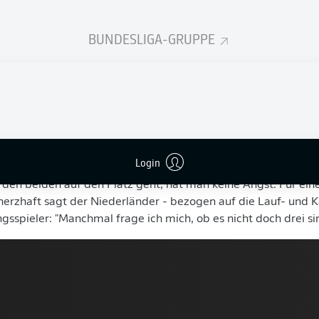
ers: Mach mit beim Fantasy Manager
BUNDESLIGA-GRUPPE
e Anführer und als kompromisslose Kämpfer.
Lars
und
Sven Be
 den Gegenspielern gefürchtet und bei den Fans beliebt - weg
en Rücksicht auf die eigene Gesundheit nehmen.
Nach dieser S
ie 2009 gemeinsam in die Bundesliga kamen und zwölf Jahr
pspiel attraktive Preise gewinnen
Login
er Bosz allemal ein Grund, den Stellenwert der beiden herv
en beiden auf den Platz geht, hat man keine Angst. Für eine
cherzhaft sagt der Niederländer - bezogen auf die Lauf- und 
gsspieler: "Manchmal frage ich mich, ob es nicht doch drei sin