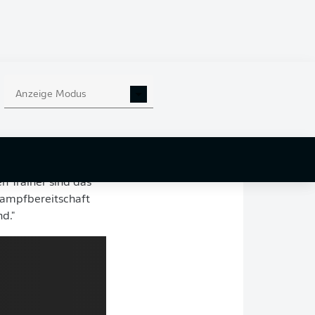
nder
von
Bayer 04
en ihrer Spielweise,
aison verabschieden
e später gemeinsam
Anzeige Modus
orzuheben: "Man
n Trainer sind das
Kampfbereitschaft
d."