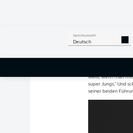
Unbegrenzte Transf
Sie gelten als echt
Leverkusen
sind bei
mit der sie nur selt
Sprachauswahl
sich die Zwillinge
, d
Deutsch
Schluss machen.
Beim offiziellen Tip
Für Bayer-Coach Pet
weiß, wenn man mit d
super Jungs." Und s
seiner beiden Führun