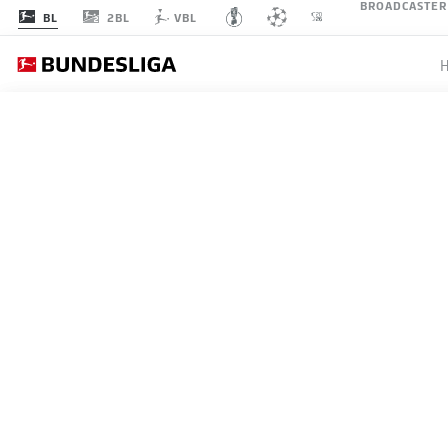
BROADCASTER
2BL
BL
VBL
BUNDESLIGA
DIE BU
VERMIS
HÖREN