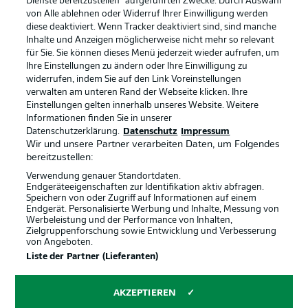
Dienste bereitzustellen“ aufgeführten Zwecke. Durch Auswahl
Rechtliche Hinweise
Voreinstellungen verwalten
von Alle ablehnen oder Widerruf Ihrer Einwilligung werden
diese deaktiviert. Wenn Tracker deaktiviert sind, sind manche
Datenschutz
Nutzungsbedingungen
Inhalte und Anzeigen möglicherweise nicht mehr so relevant
Broadcaster
Kontakt
für Sie. Sie können dieses Menü jederzeit wieder aufrufen, um
Ihre Einstellungen zu ändern oder Ihre Einwilligung zu
Jobs
Impressum
widerrufen, indem Sie auf den Link Voreinstellungen
verwalten am unteren Rand der Webseite klicken. Ihre
Partner
Spieler
Einstellungen gelten innerhalb unseres Website. Weitere
Liveticker
AGB
Informationen finden Sie in unserer
Datenschutzerklärung.
Datenschutz
Impressum
Wir und unsere Partner verarbeiten Daten, um Folgendes
bereitzustellen:
Verwendung genauer Standortdaten.
Endgeräteeigenschaften zur Identifikation aktiv abfragen.
Speichern von oder Zugriff auf Informationen auf einem
Endgerät. Personalisierte Werbung und Inhalte, Messung von
Werbeleistung und der Performance von Inhalten,
Zielgruppenforschung sowie Entwicklung und Verbesserung
von Angeboten.
© 2026 Bundesliga-Gruppe GmbH
Liste der Partner (Lieferanten)
Sprachauswahl
AKZEPTIEREN
Deutsch