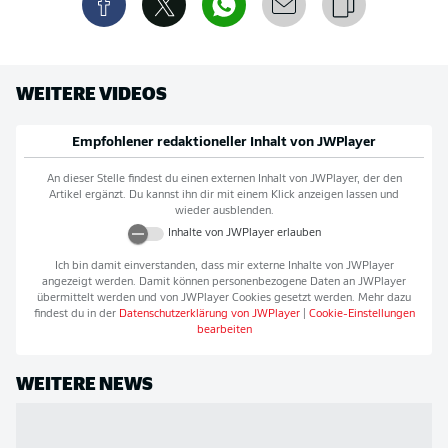
WEITERE VIDEOS
Empfohlener redaktioneller Inhalt von
JWPlayer
An dieser Stelle findest du einen externen Inhalt von
JWPlayer
, der den
Artikel ergänzt. Du kannst ihn dir mit einem Klick anzeigen lassen und
wieder ausblenden.
Inhalte von
JWPlayer
erlauben
Ich bin damit einverstanden, dass mir externe Inhalte von
JWPlayer
angezeigt werden. Damit können personenbezogene Daten an
JWPlayer
übermittelt werden und von
JWPlayer
Cookies gesetzt werden. Mehr dazu
findest du in der
Datenschutzerklärung von
JWPlayer
|
Cookie-Einstellungen
bearbeiten
WEITERE NEWS