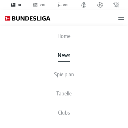
2BL
BL
VBL
Anzeige
Home
News
Dominik Kohr hat bei Mainz einen Vierjahresvertrag unterschrieben.
- ©
Spielplan
Julius Frick via www.imago-images.de/imago images/Jan Huebner
Tabelle
Clubs