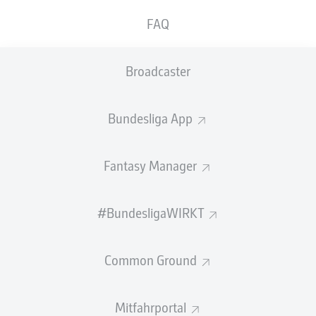
den Rhein. Über die Ablösemodalitäten haben
FAQ
die Vereine Stillschweigen vereinbart. Kohr
erhält am Bruchweg einen Vertrag bis 2026.
Broadcaster
Hol dir die Bundesliga NEXT App!
Der 28-Jährige hat in den vergangenen anderthalb
Bundesliga App
Jahren eine wichtige Rolle im Team von Bo Svensson
gespielt, sowohl beim sensationellen Klassenerhalt in der
Vorsaison als auch in der laufenden Spielzeit. Mit 39
Fantasy Manager
Partien im 05-Trikot (ein Tor, fünf Assists) gehört Kohr
zum Stammpersonal und ist zudem einer der auf
nationalem und internationalem Parket erfahrensten
#BundesligaWIRKT
Spieler im Team. Der gebürtige Trierer hatte für Bayer
Leverkusen, den FC Augsburg und Eintracht Frankfurt
Common Ground
zuvor 196 Pflichtspiele in der Bundesliga und dem DFB-
Pokal absolviert, hinzu kommen 22 Partien in der Europa
League sowie zwei Champions-League-Einsätze.
Mitfahrportal