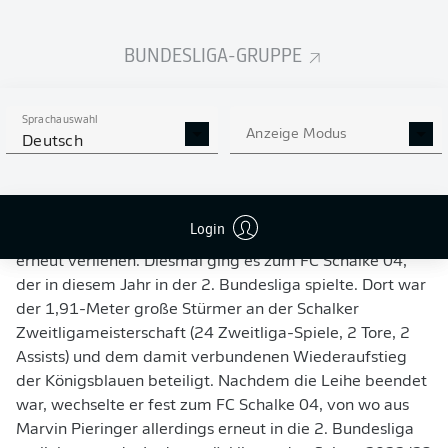
Jahr später ging es für Marvin Pieringer weiter Richtung
Freiburg, wo er sich der zweiten Mannschaft des SC
BUNDESLIGA-GRUPPE
Freiburg anschloss, die zu dieser Zeit in der Regionalliga
Südwest spielte. Dort schoss er in 60 Spielen 21 Tore und
bereitete weitere sechs Treffer vor.
Sprachauswahl
Anzeige Modus
Im Januar 2021 wurde Marvin Pieringer für ein halbes
Deutsch
Jahr an die Würzburger Kickers verliehen, bei denen er
erste Zweitliga-Erfahrung sammelte. Dort konnte er in
20 Spielen sechs Tore erzielen. Nach seiner Rückkehr
Login
nach Freiburg im darauffolgenden Sommer wurde er
erneut verliehen. Diesmal ging es zum FC Schalke 04,
der in diesem Jahr in der 2. Bundesliga spielte. Dort war
der 1,91-Meter große Stürmer an der Schalker
Zweitligameisterschaft (24 Zweitliga-Spiele, 2 Tore, 2
Assists) und dem damit verbundenen Wiederaufstieg
der Königsblauen beteiligt. Nachdem die Leihe beendet
war, wechselte er fest zum FC Schalke 04, von wo aus
Marvin Pieringer allerdings erneut in die 2. Bundesliga