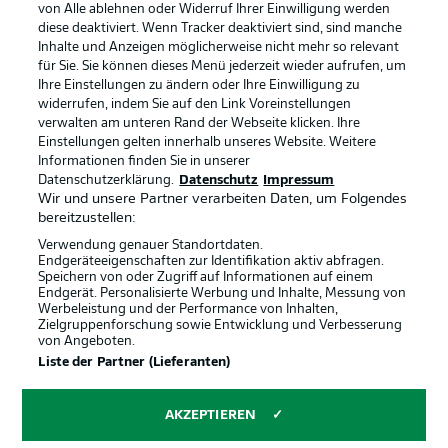
von Alle ablehnen oder Widerruf Ihrer Einwilligung werden
diese deaktiviert. Wenn Tracker deaktiviert sind, sind manche
Datenschutz
Nutzungsbedingungen
Inhalte und Anzeigen möglicherweise nicht mehr so relevant
Broadcaster
Kontakt
für Sie. Sie können dieses Menü jederzeit wieder aufrufen, um
Ihre Einstellungen zu ändern oder Ihre Einwilligung zu
Jobs
Impressum
widerrufen, indem Sie auf den Link Voreinstellungen
verwalten am unteren Rand der Webseite klicken. Ihre
Partner
Spieler
Einstellungen gelten innerhalb unseres Website. Weitere
Liveticker
AGB
Informationen finden Sie in unserer
Datenschutzerklärung.
Datenschutz
Impressum
Wir und unsere Partner verarbeiten Daten, um Folgendes
bereitzustellen:
Verwendung genauer Standortdaten.
Endgeräteeigenschaften zur Identifikation aktiv abfragen.
Speichern von oder Zugriff auf Informationen auf einem
Endgerät. Personalisierte Werbung und Inhalte, Messung von
Werbeleistung und der Performance von Inhalten,
Zielgruppenforschung sowie Entwicklung und Verbesserung
von Angeboten.
© 2026 Bundesliga-Gruppe GmbH
Liste der Partner (Lieferanten)
Sprachauswahl
AKZEPTIEREN
Deutsch