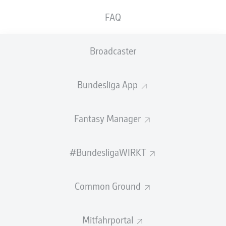
langfristigen Vertrag bis 2027.
FAQ
"Marvin ist ein junger Stürmer, der in der vergangenen
Saison Top-Leistungen in der 2. Bundesliga gezeigt hat
Broadcaster
und darüber hinaus aus unserer weiteren Region
stammt", erklärt Robert Strauß, FCH Bereichsleiter Sport
und ergänzt: "Als es für uns die Möglichkeit gab, ihn fest
Bundesliga App
zu verpflichten, waren wir uns alle schnell einig, diese
Chance zu ergreifen. Wir bedanken uns beim FC Schalke
04 für die unkomplizierte und partnerschaftliche
Fantasy Manager
Zusammenarbeit hinsichtlich dieses Transfers und freuen
uns, dass Marvin Teil unseres Teams wird."
#BundesligaWIRKT
Marvin Pieringer begann seine Karriere in der Jugend
zunächst beim TV Bempflingen und setzte sie bei der
TuS Metzingen fort, von wo aus er 2011 in die Jugend
Common Ground
des SSV Reutlingen 05 wechselte. Dort schaffte es der
gebürtige Bad Uracher im Januar 2018 in die erste
Mitfahrportal
Mannschaft (Oberliga Baden-Württemberg). Ein halbes