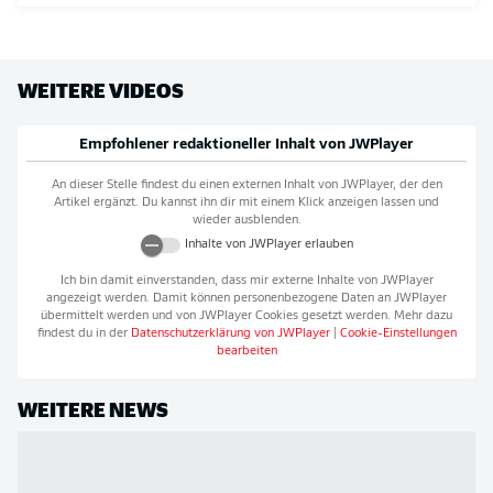
WEITERE VIDEOS
Empfohlener redaktioneller Inhalt von
JWPlayer
An dieser Stelle findest du einen externen Inhalt von
JWPlayer
, der den
Artikel ergänzt. Du kannst ihn dir mit einem Klick anzeigen lassen und
wieder ausblenden.
Inhalte von
JWPlayer
erlauben
Ich bin damit einverstanden, dass mir externe Inhalte von
JWPlayer
angezeigt werden. Damit können personenbezogene Daten an
JWPlayer
übermittelt werden und von
JWPlayer
Cookies gesetzt werden. Mehr dazu
findest du in der
Datenschutzerklärung von
JWPlayer
|
Cookie-Einstellungen
bearbeiten
WEITERE NEWS