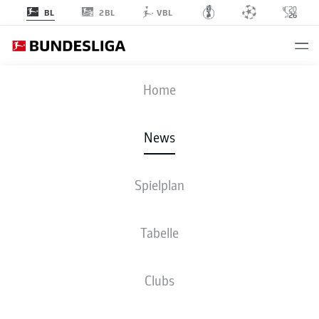
2BL
BL
VBL
Anzeige
Home
News
Marvin Pieringer schließt sich dem 1. FC Heidenheim 1846 an
- © IMAGO /
Spielplan
Baering
Tabelle
Clubs