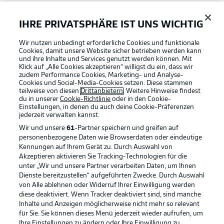
Bundesliga App
IHRE PRIVATSPHÄRE IST UNS WICHTIG
Wir nutzen unbedingt erforderliche Cookies und funktionale
Fantasy Manager
Cookies, damit unsere Website sicher betrieben werden kann
und ihre Inhalte und Services genutzt werden können. Mit
Klick auf „Alle Cookies akzeptieren“ willigst du ein, dass wir
zudem Performance Cookies, Marketing- und Analyse-
#BundesligaWIRKT
Cookies und Social-Media-Cookies setzen. Diese stammen
teilweise von diesen
Drittanbietern
. Weitere Hinweise findest
du in unserer
Cookie-Richtlinie
oder in den Cookie-
Einstellungen, in denen du auch deine Cookie-Präferenzen
Common Ground
jederzeit
verwalten kannst.
Wir und unsere
61
-Partner speichern und greifen auf
personenbezogene Daten wie Browserdaten oder eindeutige
Mitfahrportal
Kennungen auf Ihrem Gerät zu. Durch Auswahl von
Akzeptieren aktivieren Sie Tracking-Technologien für die
Football as it's meant to be
unter „Wir und unsere Partner verarbeiten Daten, um Ihnen
Dienste bereitzustellen“ aufgeführten Zwecke. Durch Auswahl
BUNDESLIGA-GRUPPE
von Alle ablehnen oder Widerruf Ihrer Einwilligung werden
diese deaktiviert. Wenn Tracker deaktiviert sind, sind manche
Inhalte und Anzeigen möglicherweise nicht mehr so relevant
BUNDESLIGA APP
für Sie. Sie können dieses Menü jederzeit wieder aufrufen, um
Sprachauswahl
Ihre Einstellungen zu ändern oder Ihre Einwilligung zu