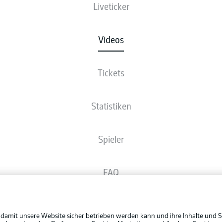
Liveticker
Videos
Tickets
Statistiken
Spieler
FAQ
Rechtli
Broadcaster
Datensc
 damit unsere Website sicher betrieben werden kann und ihre Inhalte und S
BUNDESLIGA APP