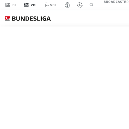
BROADCASTER
2BL
BL
VBL
Empfohlener 
An dieser Stelle findest du
ZURÜCK ZUR VIDEO ÜBERSICHT
kannst ihn dir m
Videos
KABINENDUELL: DIKS VS.
06.05.2026
Ich bin damit einve
angezeigt werde
JWPlayer
übermit
werden. Mehr daz
JWPlay