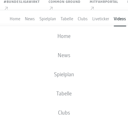
#BUNDESLIGAWIRKT
COMMON GROUND
MITFAHRPORTAL
Home
News
Spielplan
Tabelle
Clubs
Liveticker
Videos
redaktioneller Inhalt von
JWPlayer
Home
 einen externen Inhalt von
JWPlayer
, der den Artikel ergänzt. Du
it einem Klick anzeigen lassen und wieder ausblenden.
 ELVEDI
Inhalte von
JWPlayer
erlauben
News
rstanden, dass mir externe Inhalte von
JWPlayer
n. Damit können personenbezogene Daten an
telt werden und von
JWPlayer
Cookies gesetzt
Spielplan
u findest du in der
Datenschutzerklärung von
er
|
Cookie-Einstellungen bearbeiten
Tabelle
Clubs