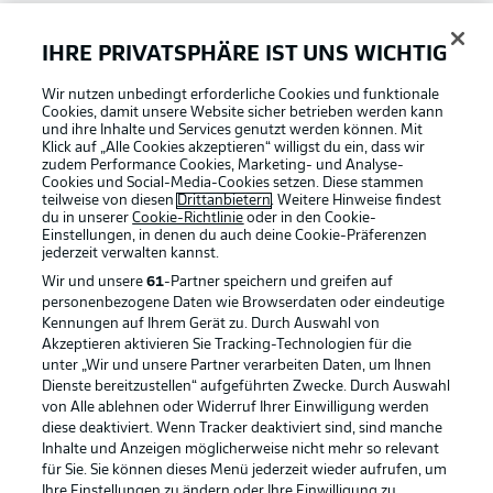
Bundesliga App
IHRE PRIVATSPHÄRE IST UNS WICHTIG
Wir nutzen unbedingt erforderliche Cookies und funktionale
Fantasy Manager
Cookies, damit unsere Website sicher betrieben werden kann
und ihre Inhalte und Services genutzt werden können. Mit
Klick auf „Alle Cookies akzeptieren“ willigst du ein, dass wir
zudem Performance Cookies, Marketing- und Analyse-
#BundesligaWIRKT
Cookies und Social-Media-Cookies setzen. Diese stammen
teilweise von diesen
Drittanbietern
. Weitere Hinweise findest
du in unserer
Cookie-Richtlinie
oder in den Cookie-
Einstellungen, in denen du auch deine Cookie-Präferenzen
Common Ground
jederzeit
verwalten kannst.
Wir und unsere
61
-Partner speichern und greifen auf
personenbezogene Daten wie Browserdaten oder eindeutige
Mitfahrportal
Kennungen auf Ihrem Gerät zu. Durch Auswahl von
Akzeptieren aktivieren Sie Tracking-Technologien für die
Football as it's meant to be
unter „Wir und unsere Partner verarbeiten Daten, um Ihnen
Dienste bereitzustellen“ aufgeführten Zwecke. Durch Auswahl
BUNDESLIGA-GRUPPE
von Alle ablehnen oder Widerruf Ihrer Einwilligung werden
diese deaktiviert. Wenn Tracker deaktiviert sind, sind manche
Inhalte und Anzeigen möglicherweise nicht mehr so relevant
BUNDESLIGA APP
für Sie. Sie können dieses Menü jederzeit wieder aufrufen, um
Sprachauswahl
Ihre Einstellungen zu ändern oder Ihre Einwilligung zu