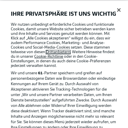
Bundesliga App
IHRE PRIVATSPHÄRE IST UNS WICHTIG
Wir nutzen unbedingt erforderliche Cookies und funktionale
Fantasy Manager
Cookies, damit unsere Website sicher betrieben werden kann
und ihre Inhalte und Services genutzt werden können. Mit
Klick auf „Alle Cookies akzeptieren“ willigst du ein, dass wir
zudem Performance Cookies, Marketing- und Analyse-
#BundesligaWIRKT
Cookies und Social-Media-Cookies setzen. Diese stammen
teilweise von diesen
Drittanbietern
. Weitere Hinweise findest
du in unserer
Cookie-Richtlinie
oder in den Cookie-
Einstellungen, in denen du auch deine Cookie-Präferenzen
Common Ground
jederzeit
verwalten kannst.
Wir und unsere
61
-Partner speichern und greifen auf
personenbezogene Daten wie Browserdaten oder eindeutige
Mitfahrportal
Kennungen auf Ihrem Gerät zu. Durch Auswahl von
Akzeptieren aktivieren Sie Tracking-Technologien für die
Football as it's meant to be
unter „Wir und unsere Partner verarbeiten Daten, um Ihnen
Dienste bereitzustellen“ aufgeführten Zwecke. Durch Auswahl
BUNDESLIGA-GRUPPE
von Alle ablehnen oder Widerruf Ihrer Einwilligung werden
diese deaktiviert. Wenn Tracker deaktiviert sind, sind manche
Inhalte und Anzeigen möglicherweise nicht mehr so relevant
BUNDESLIGA APP
für Sie. Sie können dieses Menü jederzeit wieder aufrufen, um
Sprachauswahl
Ihre Einstellungen zu ändern oder Ihre Einwilligung zu