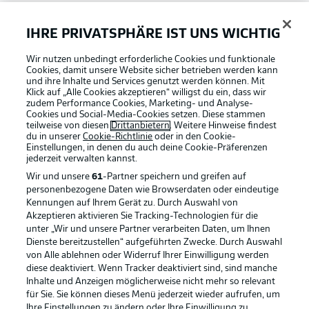
Bundesliga App
IHRE PRIVATSPHÄRE IST UNS WICHTIG
Wir nutzen unbedingt erforderliche Cookies und funktionale
Fantasy Manager
Cookies, damit unsere Website sicher betrieben werden kann
und ihre Inhalte und Services genutzt werden können. Mit
Klick auf „Alle Cookies akzeptieren“ willigst du ein, dass wir
zudem Performance Cookies, Marketing- und Analyse-
#BundesligaWIRKT
Cookies und Social-Media-Cookies setzen. Diese stammen
teilweise von diesen
Drittanbietern
. Weitere Hinweise findest
du in unserer
Cookie-Richtlinie
oder in den Cookie-
Einstellungen, in denen du auch deine Cookie-Präferenzen
Common Ground
jederzeit
verwalten kannst.
Wir und unsere
61
-Partner speichern und greifen auf
personenbezogene Daten wie Browserdaten oder eindeutige
Mitfahrportal
Kennungen auf Ihrem Gerät zu. Durch Auswahl von
Akzeptieren aktivieren Sie Tracking-Technologien für die
Football as it's meant to be
unter „Wir und unsere Partner verarbeiten Daten, um Ihnen
Dienste bereitzustellen“ aufgeführten Zwecke. Durch Auswahl
BUNDESLIGA-GRUPPE
von Alle ablehnen oder Widerruf Ihrer Einwilligung werden
diese deaktiviert. Wenn Tracker deaktiviert sind, sind manche
Inhalte und Anzeigen möglicherweise nicht mehr so relevant
BUNDESLIGA APP
für Sie. Sie können dieses Menü jederzeit wieder aufrufen, um
Sprachauswahl
Ihre Einstellungen zu ändern oder Ihre Einwilligung zu