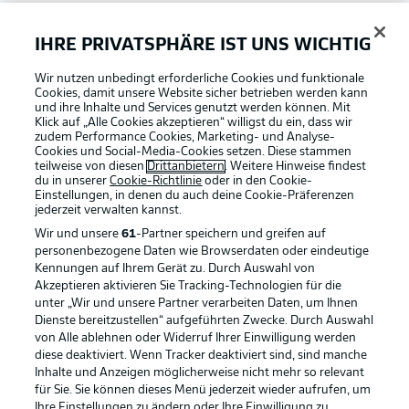
Bundesliga App
IHRE PRIVATSPHÄRE IST UNS WICHTIG
Wir nutzen unbedingt erforderliche Cookies und funktionale
Fantasy Manager
Cookies, damit unsere Website sicher betrieben werden kann
und ihre Inhalte und Services genutzt werden können. Mit
Klick auf „Alle Cookies akzeptieren“ willigst du ein, dass wir
zudem Performance Cookies, Marketing- und Analyse-
#BundesligaWIRKT
Cookies und Social-Media-Cookies setzen. Diese stammen
teilweise von diesen
Drittanbietern
. Weitere Hinweise findest
du in unserer
Cookie-Richtlinie
oder in den Cookie-
Einstellungen, in denen du auch deine Cookie-Präferenzen
Common Ground
jederzeit
verwalten kannst.
Wir und unsere
61
-Partner speichern und greifen auf
personenbezogene Daten wie Browserdaten oder eindeutige
Mitfahrportal
Kennungen auf Ihrem Gerät zu. Durch Auswahl von
Akzeptieren aktivieren Sie Tracking-Technologien für die
Football as it's meant to be
unter „Wir und unsere Partner verarbeiten Daten, um Ihnen
Dienste bereitzustellen“ aufgeführten Zwecke. Durch Auswahl
BUNDESLIGA-GRUPPE
von Alle ablehnen oder Widerruf Ihrer Einwilligung werden
diese deaktiviert. Wenn Tracker deaktiviert sind, sind manche
Inhalte und Anzeigen möglicherweise nicht mehr so relevant
BUNDESLIGA APP
für Sie. Sie können dieses Menü jederzeit wieder aufrufen, um
Sprachauswahl
Ihre Einstellungen zu ändern oder Ihre Einwilligung zu