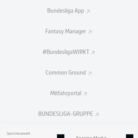
verpflichtet. Der 27-jährige Niederländer
Bundesliga App
wechselt von Sparta Rotterdam nach
Darmstadt und verstärkt das offensive
Fantasy Manager
Mittelfeld der Lilien.
Der offensive Mittelfeldspieler soll mit Kreativität,
#BundesligaWIRKT
Technik und Torgefahr neue Impulse im Offensivspiel des
SV Darmstadt 98
setzen. Duijvestijn bringt reichlich
Erfahrung aus den Niederlanden mit, unter anderem aus
Common Ground
der Eredivisie und der zweiten Liga. Am Böllenfalltor
erhält der Rechtsfuß die Rückennummer 41.
Mitfahrportal
"Die Gespräche mit Paul Fernie und Florian Kohfeldt
waren sehr gut und mir gefällt die Spielidee, die genau
zu meinen Vorstellungen vom Fußball passt. Ich bin
BUNDESLIGA-GRUPPE
davon überzeugt, dass wir gemeinsam viele schöne
Momente erleben können", sagt der Neuzugang.
Sprachauswahl
Quelle:
SV Darmstadt 98