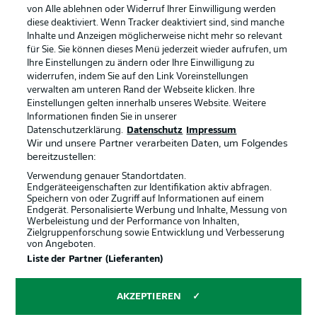
Rechtliche Hinweise
Voreinstellungen verwalten
von Alle ablehnen oder Widerruf Ihrer Einwilligung werden
diese deaktiviert. Wenn Tracker deaktiviert sind, sind manche
Datenschutz
Nutzungsbedingungen
Inhalte und Anzeigen möglicherweise nicht mehr so relevant
Kontakt
Jobs
für Sie. Sie können dieses Menü jederzeit wieder aufrufen, um
Ihre Einstellungen zu ändern oder Ihre Einwilligung zu
Impressum
Partner
widerrufen, indem Sie auf den Link Voreinstellungen
verwalten am unteren Rand der Webseite klicken. Ihre
Spieler
Liveticker
Einstellungen gelten innerhalb unseres Website. Weitere
AGB
Informationen finden Sie in unserer
Datenschutzerklärung.
Datenschutz
Impressum
Wir und unsere Partner verarbeiten Daten, um Folgendes
bereitzustellen:
Verwendung genauer Standortdaten.
Endgeräteeigenschaften zur Identifikation aktiv abfragen.
Speichern von oder Zugriff auf Informationen auf einem
Endgerät. Personalisierte Werbung und Inhalte, Messung von
Werbeleistung und der Performance von Inhalten,
Zielgruppenforschung sowie Entwicklung und Verbesserung
von Angeboten.
© 2026 Bundesliga-Gruppe GmbH
Liste der Partner (Lieferanten)
Sprachauswahl
AKZEPTIEREN
Deutsch