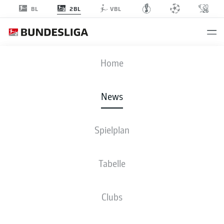
2BL
BL
VBL
Anzeige
Home
News
Lance Duijvestijn war zuletzt an Fortuna Sittard verliehen
- © IMAGO/FC
Utrecht v Fortuna Sittard
Spielplan
Tabelle
Clubs