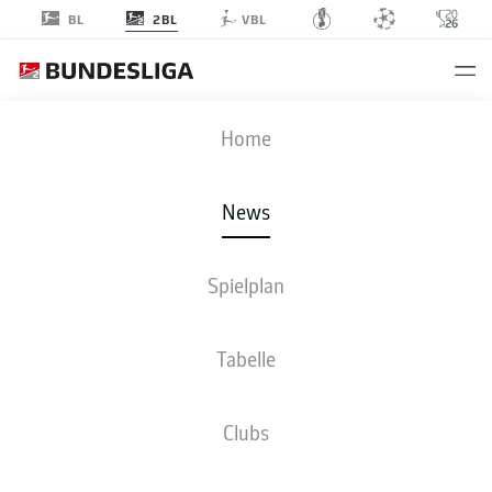
2BL
BL
VBL
Anzeige
Home
News
Stephan Ambrosius läuft fortan für den KSC auf
- © IMAGO/Eibner
Pressefoto/Marcel von Fehrn/IMAGO/Eibner
Spielplan
Tabelle
Clubs