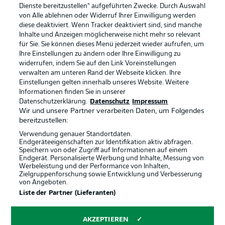
Dienste bereitzustellen“ aufgeführten Zwecke. Durch Auswahl
Rechtliche Hinweise
Voreinstellungen verwalten
von Alle ablehnen oder Widerruf Ihrer Einwilligung werden
diese deaktiviert. Wenn Tracker deaktiviert sind, sind manche
Datenschutz
Nutzungsbedingungen
Inhalte und Anzeigen möglicherweise nicht mehr so relevant
Kontakt
Jobs
für Sie. Sie können dieses Menü jederzeit wieder aufrufen, um
Ihre Einstellungen zu ändern oder Ihre Einwilligung zu
Impressum
Partner
widerrufen, indem Sie auf den Link Voreinstellungen
verwalten am unteren Rand der Webseite klicken. Ihre
Spieler
Liveticker
Einstellungen gelten innerhalb unseres Website. Weitere
AGB
Informationen finden Sie in unserer
Datenschutzerklärung.
Datenschutz
Impressum
Wir und unsere Partner verarbeiten Daten, um Folgendes
bereitzustellen:
Verwendung genauer Standortdaten.
Endgeräteeigenschaften zur Identifikation aktiv abfragen.
Speichern von oder Zugriff auf Informationen auf einem
Endgerät. Personalisierte Werbung und Inhalte, Messung von
Werbeleistung und der Performance von Inhalten,
Zielgruppenforschung sowie Entwicklung und Verbesserung
von Angeboten.
© 2026 Bundesliga-Gruppe GmbH
Liste der Partner (Lieferanten)
Sprachauswahl
AKZEPTIEREN