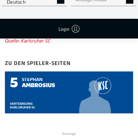
Anzeige Modus
Deutsch
Karlsruhe zu sein. Ich möchte mit meiner positiven Art
der Mannschaft helfen, werde mich für sie voll
reinhängen und freue mich bald mit den Jungs auf dem
Login
Platz zu stehen."
Quelle: Karlsruher SC
ZU DEN SPIELER-SEITEN
5
STEPHAN
AMBROSIUS
VERTEIDIGUNG
KARLSRUHER SC
Anzeige