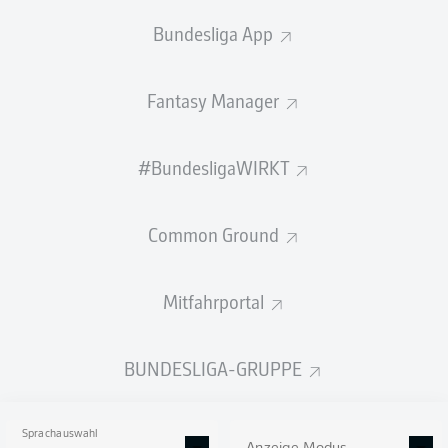
Bundesliga App
Hol dir die Bundesliga NEXT App!
Der 23-jährige
Stephan Ambrosius
kommt bis zum
Fantasy Manager
Saisonende per Leihe von der Elbe nach Baden und soll
die Situation in der Innenverteidigung entspannen. Der
gebürtige Hamburger mit Wurzeln in Ghana, der beim
#BundesligaWIRKT
KSC
mit der Rückennummer 15 auflaufen wird, kommt
heute am BBBank Wildpark an und steht in der
Nachmittagseinheit das erste Mal mit seinen neuen
Common Ground
Teamkollegen auf dem Trainingsplatz.
Oliver Kreuzer, Geschäftsführer Sport: "Das ist eine Win-
Mitfahrportal
Win-Situation für beide Seiten. Wir bekommen einen
Innenverteidiger, der uns direkt weiterhelfen kann und
zeitgleich kann sich Stephan für eine Nominierung zur
BUNDESLIGA-GRUPPE
WM empfehlen. Wir freuen uns auf eine Verstärkung in
der Defensive!"
Sprachauswahl
Zitat Stephan Ambrosius: "Ich freue mich sehr, hier in