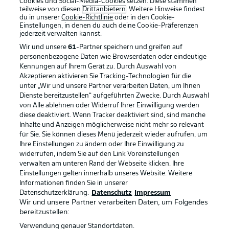
Cookies und Social-Media-Cookies setzen. Diese stammen
teilweise von diesen
Drittanbietern
. Weitere Hinweise findest
du in unserer
Cookie-Richtlinie
oder in den Cookie-
Einstellungen, in denen du auch deine Cookie-Präferenzen
jederzeit
verwalten kannst.
Wir und unsere
61
-Partner speichern und greifen auf
personenbezogene Daten wie Browserdaten oder eindeutige
Kennungen auf Ihrem Gerät zu. Durch Auswahl von
Akzeptieren aktivieren Sie Tracking-Technologien für die
unter „Wir und unsere Partner verarbeiten Daten, um Ihnen
Dienste bereitzustellen“ aufgeführten Zwecke. Durch Auswahl
Rechtliche Hinweise
Voreinstellungen verwalten
von Alle ablehnen oder Widerruf Ihrer Einwilligung werden
diese deaktiviert. Wenn Tracker deaktiviert sind, sind manche
Datenschutz
Nutzungsbedingungen
Inhalte und Anzeigen möglicherweise nicht mehr so relevant
Kontakt
Jobs
für Sie. Sie können dieses Menü jederzeit wieder aufrufen, um
Ihre Einstellungen zu ändern oder Ihre Einwilligung zu
Impressum
Partner
widerrufen, indem Sie auf den Link Voreinstellungen
verwalten am unteren Rand der Webseite klicken. Ihre
Spieler
Liveticker
Einstellungen gelten innerhalb unseres Website. Weitere
AGB
Informationen finden Sie in unserer
Datenschutzerklärung.
Datenschutz
Impressum
Wir und unsere Partner verarbeiten Daten, um Folgendes
bereitzustellen:
Verwendung genauer Standortdaten.