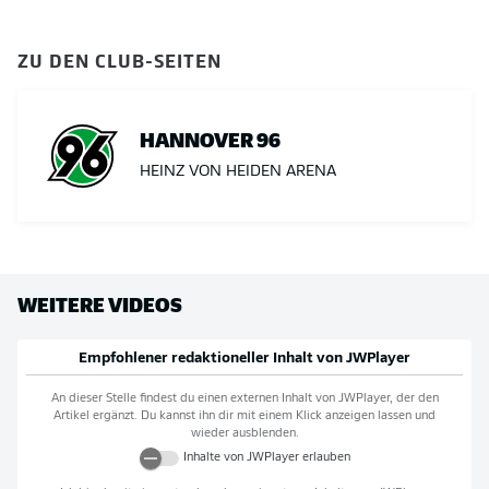
ZU DEN CLUB-SEITEN
HANNOVER 96
HEINZ VON HEIDEN ARENA
WEITERE VIDEOS
Empfohlener redaktioneller Inhalt von
JWPlayer
An dieser Stelle findest du einen externen Inhalt von
JWPlayer
, der den
Artikel ergänzt. Du kannst ihn dir mit einem Klick anzeigen lassen und
wieder ausblenden.
Inhalte von
JWPlayer
erlauben