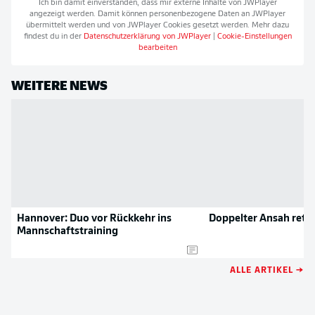
Ich bin damit einverstanden, dass mir externe Inhalte von
JWPlayer
angezeigt werden. Damit können personenbezogene Daten an
JWPlayer
übermittelt werden und von
JWPlayer
Cookies gesetzt werden. Mehr dazu
findest du in der
Datenschutzerklärung von
JWPlayer
|
Cookie-Einstellungen
bearbeiten
WEITERE NEWS
Hannover: Duo vor Rückkehr ins
Doppelter Ansah rett
Mannschaftstraining
ALLE ARTIKEL →