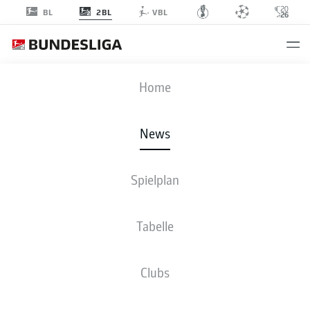
2BL
BL
VBL
Anzeige
Home
News
Brooklyn Ezeh wird am Wochenende wieder das 96-Trikot überstreifen
- ©
Spielplan
IMAGO/H. Langer, H. Langer
Tabelle
Clubs