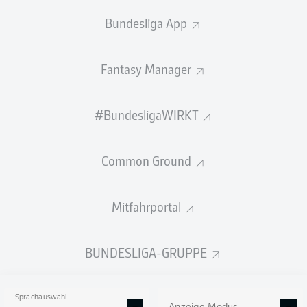
der Regionalliga Nord zum Einsatz kommen.
Bundesliga App
Ende November hatte
Brooklyn Ezeh
Hannover
96
offenbart, dass persönliche Umstände bei ihm zu
Fantasy Manager
einer erheblichen mentalen Belastung führen. Nach
einer Verschärfung der Situation nahm er nicht mehr am
#BundesligaWIRKT
96-Trainingsbetrieb teil, wurde fortlaufend medizinisch
versorgt und betreut. Seit Januar trainiert Ezeh in der
96-Akademie. Stück für Stück wurde der
Common Ground
Linksverteidiger durch behutsame Steigerung des
Trainingsumfangs athletisch aufgebaut. Ezeh ist Teil der
U23-Trainingsgruppe, absolviert zudem individuelle
Mitfahrportal
Einheiten.
In den vergangenen zwei Wochen konnte die Intensität
BUNDESLIGA-GRUPPE
nochmals erhöht werden – immer in Absprache und
abhängig von den Rückmeldungen des Spielers. "Das
Feedback von Brooklyn ist sehr positiv", sagt 96-
Sprachauswahl
Sportdirektor Marcus Mann. "Nun ist er bereit für die