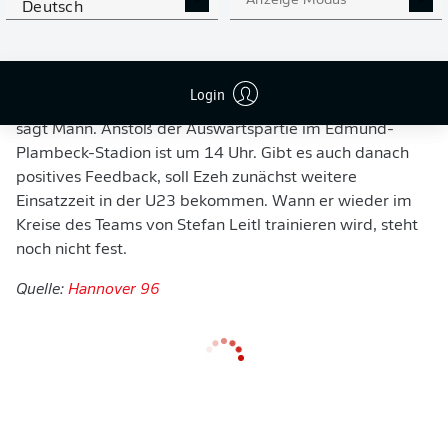
Anzeige Modus
Deutsch
ersten Spielminuten."
Am Sonntag soll Ezeh im U23-Spiel bei Eintracht
Norderstedt zum Einsatz kommen. "Spielzeit ist der
Login
nächste Schritt auf Brooklyns Weg zurück zu den Profis",
sagt Mann. Anstoß der Auswärtspartie im Edmund-
Plambeck-Stadion ist um 14 Uhr. Gibt es auch danach
positives Feedback, soll Ezeh zunächst weitere
Einsatzzeit in der U23 bekommen. Wann er wieder im
Kreise des Teams von Stefan Leitl trainieren wird, steht
noch nicht fest.
Quelle:
Hannover 96