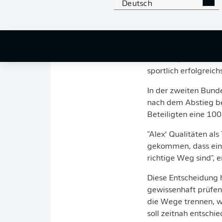
Nachfolge soll ze
Deutsch
"Wir sind Alex für s
betont
FC St. Pauli-
S
Anpassungen an die h
konnten", so Bornema
sportlich erfolgreich
In der zweiten Bunde
nach dem Abstieg be
Beteiligten eine 10
"Alex‘ Qualitäten al
gekommen, dass eine
richtige Weg sind", 
Diese Entscheidung h
gewissenhaft prüfen 
die Wege trennen, we
soll zeitnah entschi