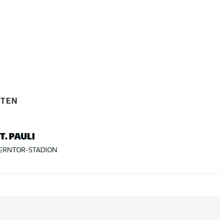
ITEN
ST. PAULI
ERNTOR-STADION