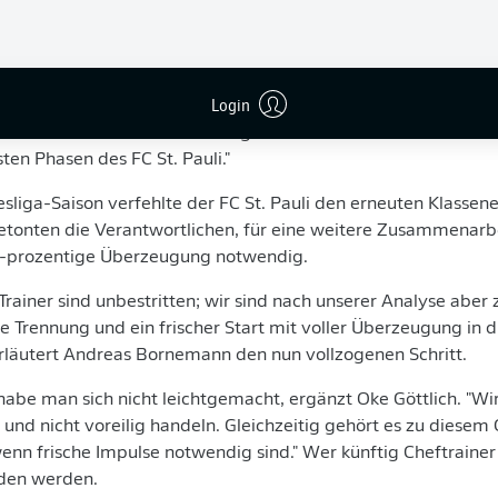
itnah geregelt werden.
eine gute und leidenschaftliche Arbeit in den vergangenen be
portchef Andreas Bornemann. Blessin habe nach dem Aufsti
Login
öhere Liga erfolgreich umgesetzt, sodass wir im ersten Jahr 
nn. Präsident Oke Göttlich ergänzt: "Damit ist Alex mitverant
sten Phasen des FC St. Pauli."
sliga-Saison verfehlte der FC St. Pauli den erneuten Klassener
tonten die Verantwortlichen, für eine weitere Zusammenarbei
0-prozentige Überzeugung notwendig.
s Trainer sind unbestritten; wir sind nach unserer Analyse aber
 Trennung und ein frischer Start mit voller Überzeugung in
erläutert Andreas Bornemann den nun vollzogenen Schritt.
abe man sich nicht leichtgemacht, ergänzt Oke Göttlich. "Wi
und nicht voreilig handeln. Gleichzeitig gehört es zu diesem 
nn frische Impulse notwendig sind." Wer künftig Cheftrainer 
eden werden.