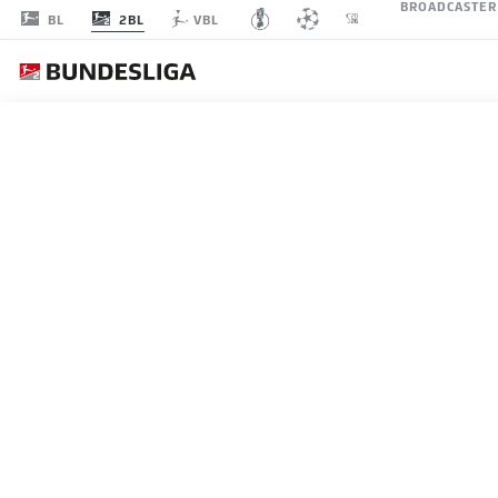
BROADCASTER
2BL
BL
VBL
2. BUNDESLIGA
NEUANF
04.06.2026