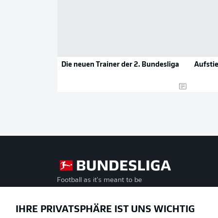
Die neuen Trainer der 2. Bundesliga
Aufsti
Football as it's meant to be
Offizielle Partner
IHRE PRIVATSPHÄRE IST UNS WICHTIG