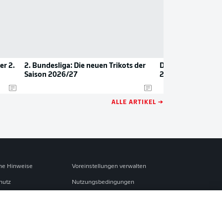
er 2.
2. Bundesliga: Die neuen Trikots der
Das sind die neuen
Saison 2026/27
2026/27
ALLE ARTIKEL →
che Hinweise
Voreinstellungen verwalten
hutz
Nutzungsbedingungen
Jobs
sum
Partner