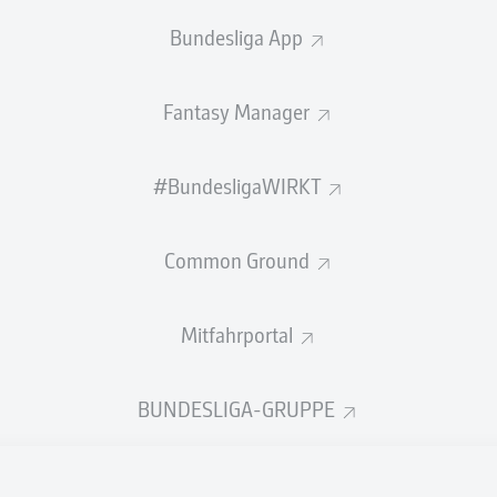
Bundesliga App
Fantasy Manager
#BundesligaWIRKT
ZUSAMMENFASSUNG
Common Ground
Mitfahrportal
BUNDESLIGA-GRUPPE
 hat Alexander Blessin von seinen Aufgaben entbund
trainer in die Saison 2026/27 gehen. Vorausgegang
ne umfassende interne Analyse der gerade beendete