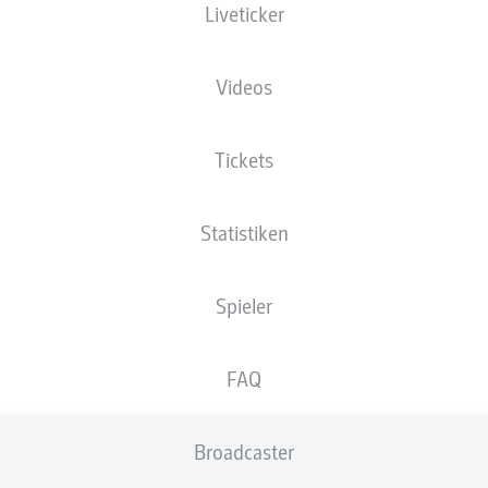
Liveticker
mehr Trainer des FC St. Pauli
- © IMAGO/Fernando Soares
Videos
Tickets
Statistiken
Spieler
FAQ
Broadcaster