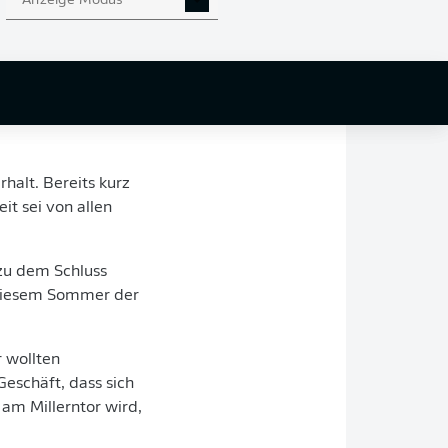
Anzeige Modus
iden Jahren dankbar",
eg "die notwendigen
die Klasse halten
wortlich für eine der
halt. Bereits kurz
t sei von allen
 zu dem Schluss
 diesem Sommer der
r wollten
Geschäft, dass sich
am Millerntor wird,