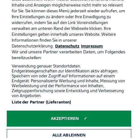
Inhalte und Anzeigen möglicherweise nicht mehr so relevant
Kontakt
Jobs
für Sie. Sie können dieses Menü jederzeit wieder aufrufen, um
Ihre Einstellungen zu ändern oder Ihre Einwilligung zu
Impressum
Partner
widerrufen, indem Sie auf den Link Voreinstellungen
verwalten am unteren Rand der Webseite klicken. Ihre
Spieler
Liveticker
Einstellungen gelten innerhalb unseres Website. Weitere
AGB
Informationen finden Sie in unserer
Datenschutzerklärung.
Datenschutz
Impressum
Wir und unsere Partner verarbeiten Daten, um Folgendes
bereitzustellen:
Verwendung genauer Standortdaten.
Endgeräteeigenschaften zur Identifikation aktiv abfragen.
Speichern von oder Zugriff auf Informationen auf einem
Endgerät. Personalisierte Werbung und Inhalte, Messung von
Werbeleistung und der Performance von Inhalten,
Zielgruppenforschung sowie Entwicklung und Verbesserung
von Angeboten.
© 2026 Bundesliga-Gruppe GmbH
Liste der Partner (Lieferanten)
Sprachauswahl
AKZEPTIEREN
Deutsch
ALLE ABLEHNEN