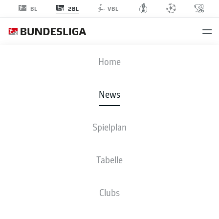
2BL
BL
VBL
Anzeige
Home
News
Sie stehen zusammen: Mannschaft und Fans von Schalke 04
- ©
Spielplan
IMAGO/Noah Wedel
Tabelle
Clubs