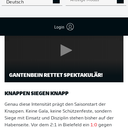
Anzeige Modus
kollektiv, das fängt vorne schon an mit
Moussa Sylla
,
Deutsch
Kenan Karaman
und
Christopher Antwi-Adjei
."
Login
GANTENBEIN RETTET SPEKTAKULÄR!
KNAPPEN SIEGEN KNAPP
Genau diese Intensität prägt den Saisonstart der
Knappen. Keine Gala, keine Schützenfeste, sondern
Siege mit Einsatz und Disziplin stehen bisher auf der
Habenseite. Vor dem 2:1 in Bielefeld ein
1:0
gegen