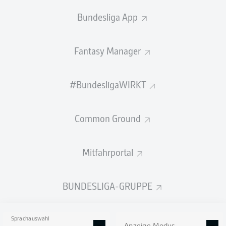
Es war die Szene des Spiels beim
2:1 in Bielefeld
:
Adrian
Bundesliga App
Gantenbein
warf sich mit vollem Risiko in einen Ball,
verhinderte mit einem Flugkopfball das sichere Tor und
Fantasy Manager
rettete Schalke vor dem Bielefelder Anschlusstreffer.
Das sollte später noch wichtig werden. Denn nur ganz
knapp überstand S04 am Ende die Druckphase der
#BundesligaWIRKT
Arminia und rettete letztlich auch dank Gantenbeins
Rettungstat die drei Punkte für Königsblau. "Sich im
Anschluss die Rettungsaktion anzusehen, macht schon
Common Ground
Spaß. Die Szene hat sich fast wie ein Tor angefühlt",
sagte der Rechtsverteidiger.
Mitfahrportal
Für Schalke-Trainer Muslić stand die Szene sinnbildlich
für die Verfassung seiner Mannschaft in dieser Saison:
"Die Aktion spricht ein bisschen Bände für eine gute
BUNDESLIGA-GRUPPE
Mentalität." Besonders die Leidenschaft und
Entschlossenheit betonte er, und schloss in sein
Kompliment gleich das ganze Team ein: "Wir verteidigen
Sprachauswahl