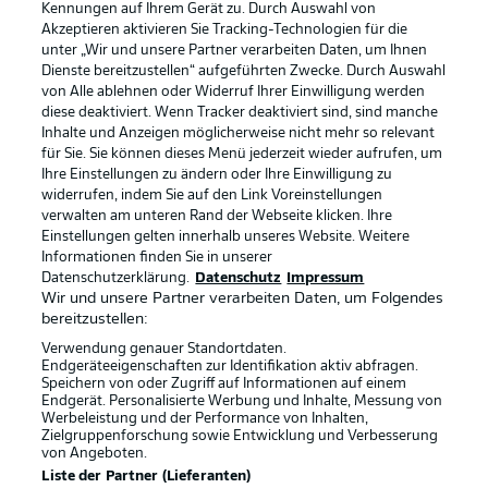
Kennungen auf Ihrem Gerät zu. Durch Auswahl von
Akzeptieren aktivieren Sie Tracking-Technologien für die
unter „Wir und unsere Partner verarbeiten Daten, um Ihnen
Dienste bereitzustellen“ aufgeführten Zwecke. Durch Auswahl
Rechtliche Hinweise
Voreinstellungen verwalten
von Alle ablehnen oder Widerruf Ihrer Einwilligung werden
diese deaktiviert. Wenn Tracker deaktiviert sind, sind manche
Datenschutz
Nutzungsbedingungen
Inhalte und Anzeigen möglicherweise nicht mehr so relevant
Kontakt
Jobs
für Sie. Sie können dieses Menü jederzeit wieder aufrufen, um
Ihre Einstellungen zu ändern oder Ihre Einwilligung zu
Impressum
Partner
widerrufen, indem Sie auf den Link Voreinstellungen
verwalten am unteren Rand der Webseite klicken. Ihre
Spieler
Liveticker
Einstellungen gelten innerhalb unseres Website. Weitere
AGB
Informationen finden Sie in unserer
Datenschutzerklärung.
Datenschutz
Impressum
Wir und unsere Partner verarbeiten Daten, um Folgendes
bereitzustellen:
Verwendung genauer Standortdaten.
Endgeräteeigenschaften zur Identifikation aktiv abfragen.
Speichern von oder Zugriff auf Informationen auf einem
Endgerät. Personalisierte Werbung und Inhalte, Messung von
Werbeleistung und der Performance von Inhalten,
Zielgruppenforschung sowie Entwicklung und Verbesserung
von Angeboten.
© 2026 Bundesliga-Gruppe GmbH
Liste der Partner (Lieferanten)