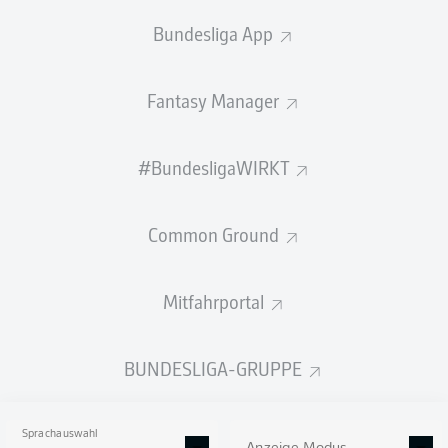
Aufstieg immer enger wird.
Bundesliga App
Fragen und Antworten – hier geht‘s zum Bundesliga-
FAQ
Fantasy Manager
Die 2. Bundesliga besticht auch in dieser Spielzeit
wieder durch Spannung. Dieses Wochenende unterstrich
#BundesligaWIRKT
auf ein Neues, dass Jeder gegen Jeden gewinnen kann.
Ein Blick auf die Tabelle
zeigt: Die ersten neun Plätze
werden aktuell nur durch vier Punkte getrennt, dazu hat
Common Ground
der zwölfte Platz lediglich fünf Zähler Rückstand auf
einen direkten Aufstiegsrang. Wir dürfen uns wohl schon
jetzt auf einen spannenden Saisonendspurt freuen!
Mitfahrportal
BUNDESLIGA-GRUPPE
Sprachauswahl