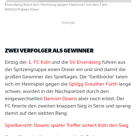
Elversberg feiert den Heimsieg gegen Hannover mit den Fans
-
IMAGO/Fabian Kleer
Anzeige
ZWEI VERFOLGER ALS GEWINNER
Einzig der
1. FC Köln
und die
SV Elversberg
fuhren aus
der Spitzengruppe einen Dreier ein und sind damit die
großen Gewinner des Spieltages. Die "Geißböcke" taten
sich im Heimspiel gegen die
SpVgg Greuther Fürth
lange
schwer, wurden in der Nachspielzeit durch den
eingewechselten
Damion Downs
aber noch erlöst. Der
FC feierte den zweiten knappen Sieg in Serie und sprang
damit auf den siebten Rang.
Spielbericht: Downs' später Treffer sichert Köln den Sieg