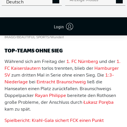
Anzeige Modus
Deutsch
Login
Die Fortuna markiert in der Nachspielzeit doch noch den Ausgleich
-
IMAGO/BEAUTIFUL SPORTS/Wunderl
TOP-TEAMS OHNE SIEG
Während sich am Freitag der
1. FC Nürnberg
und der
1.
FC Kaiserslautern
torlos trennten, blieb der
Hamburger
SV
zum dritten Mal in Serie ohne einen Sieg. Die
1:3-
Niederlage
bei
Eintracht Braunschweig
ließ die
Hanseaten einen Platz zurückfallen. Braunschweigs
Doppelpacker
Rayan Philippe
bereitete den Rothosen
große Probleme, der Anschluss durch
Łukasz Poręba
kam zu spät.
Spielbericht: Krahl-Gala sichert FCK einen Punkt