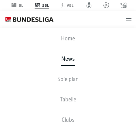
2BL
BL
VBL
Anzeige
Home
News
Dank Damion Downs (m.) ist der 1. FC Köln einer der Gewinner des 12.
Spielplan
Spieltags in der 2. Bundesliga
- © IMAGO/Maximilian Koch
Tabelle
Clubs