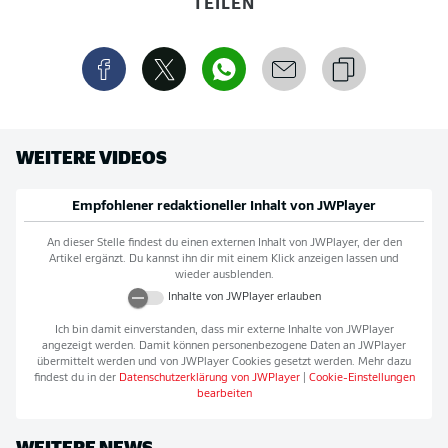
TEILEN
WEITERE VIDEOS
Empfohlener redaktioneller Inhalt von
JWPlayer
An dieser Stelle findest du einen externen Inhalt von
JWPlayer
, der den
Artikel ergänzt. Du kannst ihn dir mit einem Klick anzeigen lassen und
wieder ausblenden.
Inhalte von
JWPlayer
erlauben
Ich bin damit einverstanden, dass mir externe Inhalte von
JWPlayer
angezeigt werden. Damit können personenbezogene Daten an
JWPlayer
übermittelt werden und von
JWPlayer
Cookies gesetzt werden. Mehr dazu
findest du in der
Datenschutzerklärung von
JWPlayer
|
Cookie-Einstellungen
bearbeiten
WEITERE NEWS