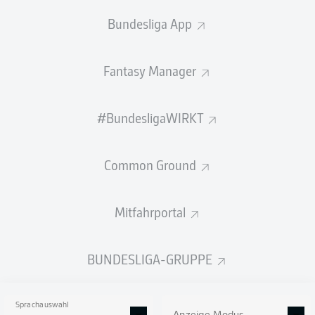
Betzenberg unterschrieben.
Bundesliga App
Der 24-Jährige spielt seit eineinhalb Jahren in der Pfalz
und entwickelte sich nach seinem Wechsel von Fortuna
Fantasy Manager
Düsseldorf II auf den Betze schnell zu einer Stütze in der
FCK-Defensive. In der vergangenen Spielzeit lief er in 35
#BundesligaWIRKT
Drittligaspielen (fünf Tore und drei Vorlagen) und den
beiden Relegationsspielen gegen Dresden für die Roten
Teufel auf. Auch nach dem Aufstieg hatte er in der 2.
Common Ground
Bundesliga keinerlei Anpassungsschwierigkeiten und
stand in allen 17 bisherigen Saisonspielen auf dem Feld,
in denen ihm zwei Tore und ein Assist gelangen.
Mitfahrportal
"Wir freuen uns, dass wir auch mit dieser
Vertragsverlängerung für Kontinuität in unserem Kader
BUNDESLIGA-GRUPPE
sorgen und einen absoluten Stammspieler halten
können. Es ist ein sehr positives Zeichen, dass Boris die
Entwicklung mit uns gemeinsam weitergehen möchte",
Sprachauswahl
kommentiert FCK-Geschäftsführer Thomas Hengen den