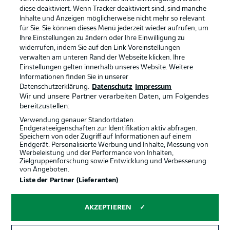
diese deaktiviert. Wenn Tracker deaktiviert sind, sind manche
Datenschutz
Nutzungsbedingungen
Inhalte und Anzeigen möglicherweise nicht mehr so relevant
Kontakt
Jobs
für Sie. Sie können dieses Menü jederzeit wieder aufrufen, um
Ihre Einstellungen zu ändern oder Ihre Einwilligung zu
Impressum
Partner
widerrufen, indem Sie auf den Link Voreinstellungen
verwalten am unteren Rand der Webseite klicken. Ihre
Spieler
Liveticker
Einstellungen gelten innerhalb unseres Website. Weitere
AGB
Informationen finden Sie in unserer
Datenschutzerklärung.
Datenschutz
Impressum
Wir und unsere Partner verarbeiten Daten, um Folgendes
bereitzustellen:
Verwendung genauer Standortdaten.
Endgeräteeigenschaften zur Identifikation aktiv abfragen.
Speichern von oder Zugriff auf Informationen auf einem
Endgerät. Personalisierte Werbung und Inhalte, Messung von
Werbeleistung und der Performance von Inhalten,
Zielgruppenforschung sowie Entwicklung und Verbesserung
von Angeboten.
© 2026 Bundesliga-Gruppe GmbH
Liste der Partner (Lieferanten)
Sprachauswahl
AKZEPTIEREN
Deutsch