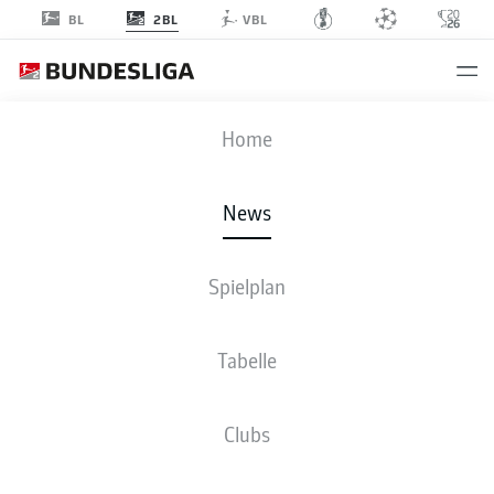
2BL
BL
VBL
Anzeige
Home
News
Boris Tomiak bleibt dem 1. FC Kaiserslautern langfristig erhalten
- ©
Spielplan
IMAGO/Michael Taeger/IMAGO/Jan Huebner
Tabelle
Clubs