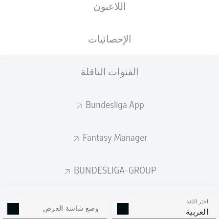
اللاعبون
SIGNAL IDUNA PARK
الإحصائيات
القنوات الناقلة
إعلان
Bundesliga App
لم يتوفر محتوى بعد لاختيارك.
Fantasy Manager
BUNDESLIGA-GROUP
اختر اللغة
وضع شاشة العرض
العربية