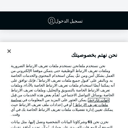
تسجيل الدخول
نحن نهتم بخصوصيتك
نحن نستخدم ملفانحن نستخدم ملفات تعريف الارتباط الضرورية
وملفات تعريف الارتباط الوظيفية حتى يتمكن موقعنا الإلكتروني من
العمل بشكل آمن ومن ثمَّ، يمكن استخدام المحتوى والخدمات الخاصة
به. وبالنقر على "قبول جميع ملفات تعريف الارتباط"، فإنك توافق على
أنه يمكننا أيضًا استخدام ملفات تعريف الارتباط الخاصة بالأداء، وملفات
تعريف الارتباط الخاصة بالتسويق والتحليل، وملفات تعريف الارتباط
Football as it's meant to be
الخاصة بوسائل التواصل الاجتماعي. تُقدَّم بعض هذه الخدمات من قِبل
جهات خارجية
. يمكن العثور على المزيد من المعلومات في
سياسة
ملفات تعريف الارتباط
] أو في إعدادات ملف تعريف الارتباط حيث
يمكنك تعيين إدارة تفضيلات ملفات تعريف الارتباط الخاصة بك في أي
وقت..
تطبيق الدوري الألماني
نخزن نحن
61
وشركاؤنا البيانات الشخصية ونصل إليها، مثل بيانات
التصفح أو المعرفات الفريدة، على جهازك. يُمكّن تحديد أوافق تقنيات