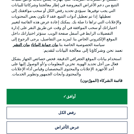
التتبع من دعم الأغراض المعروضة في إطار معالجتنا وشركائنا للبيانات
التي يجب توفيرها. سيؤدي تحديد رفض الكل أو سحب موافقتك إلى
تعطيلها. إذا تم تعطيل أدوات التتبع، فقد لا تكون بعض المحتويات
والإعلانات التي تراها ذا صلة بك. يمكنك إعادة عرض هذه القائمة لتغيير
Official Partners
اختياراتك أو سحب الموافقة في أي وقت عن طريق النقر على إدارة
التفضيلات الرابط في أسفل صفحة الويب. ستؤثر اختياراتك داخل
الموقع الإلكتروني الخاص بنا. لمزيد من التفاصيل، يرجى الرجوع إلى
سياسة الخصوصية الخاصة بنا.
بيان حماية البيانات
بيان النشر
نعمد نحن وشركاؤنا إلى معالجة البيانات لتقديم:
استخدام بيانات الموقع الجغرافي الدقيقة. فحص خصائص الجهاز بشكل
فعال من أجل تحديد الهوية. تخزين المعلومات و/أو الوصول إليها على
أحد الأجهزة. الإعلانات والمحتوى المخصصان وقياس أداء الإعلانات
والمحتوى وأبحاث الجمهور وتطوير الخدمات.
قائمة الشركاء (المورّدون)
الإعلانات
الإخطارات القانونية
أوافق
إدارة التفضيلات
بيان الخصوصية
رفض الكل
شروط الاستخدام
القنوات الناقلة
الوظائف
جهة النشر
عرض الأغراض
التذاكر
تواصل معنا
اللاعبون