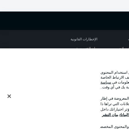
الإخطارات القانونية
تفضيلات
بيان الخصوصية
استخدام
القنوات الناقلة
جهة النشر
 استخدام المحتوى
نا
اللاعبون
ف الارتباط الخاصة
معلومات في
سياسة
صة بك في أي وقت..
 المعروضة في إطار
نات التي تراها ذا
ر اختياراتك داخل
بيانات
بيان النشر
ت والمحتوى المخصصان
وضع شاشة العرض