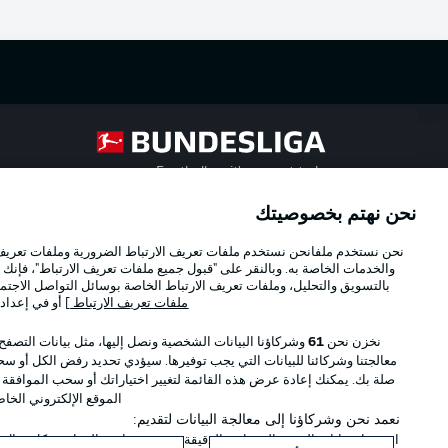
Football as it's meant to be
نحن نهتم بخصوصيتك
Official Partners
نحن نستخدم ملفانحن نستخدم ملفات تعريف الارتباط الضرورية وملفات تعريف ا
والخدمات الخاصة به. وبالنقر على "قبول جميع ملفات تعريف الارتباط"، فإنك ت
بالتسويق والتحليل، وملفات تعريف الارتباط الخاصة بوسائل التواصل الاجتما
ملفات تعريف الارتباط
] أو في إعداد
نخزن نحن
61
وشركاؤنا البيانات الشخصية ونصل إليها، مثل بيانات التصفح
معالجتنا وشركائنا للبيانات التي يجب توفيرها. سيؤدي تحديد رفض الكل أو سحب
صلة بك. يمكنك إعادة عرض هذه القائمة لتغيير اختياراتك أو سحب الموافقة
الموقع الإلكتروني الخا
نعمد نحن وشركاؤنا إلى معالجة البيانات لتقديم:
استخدام بيانات الموقع الجغرافي الدقيقة. فحص خصائص الجهاز بشكل فعال من