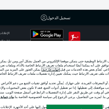
تسجيل الدخول
الإعلانات
إدارة ال
تطبيق الدوري الألماني
شروط ال
الوظائف
لارتباط الوظيفية حتى يتمكن موقعنا الإلكتروني من العمل بشكل آمن ومن ثمَّ، يمكن
تواصل مع
وافق على أنه يمكننا أيضًا استخدام ملفات تعريف الارتباط الخاصة بالأداء، وملفات تعري
عي. تُقدَّم بعض هذه الخدمات من قِبل
جهات خارجية
. يمكن العثور على المزيد من ال
ات ملف تعريف الارتباط حيث يمكنك تعيين إدارة تفضيلات ملفات تعريف الارتباط الخا
 أو المعرفات الفريدة، على جهازك. يُمكّن تحديد أوافق تقنيات التتبع من دعم الأغراض
 موافقتك إلى تعطيلها. إذا تم تعطيل أدوات التتبع، فقد لا تكون بعض المحتويات والإعلا
 في أي وقت عن طريق النقر على إدارة التفضيلات الرابط في أسفل صفحة الويب. ستؤث
ص بنا. لمزيد من التفاصيل، يرجى الرجوع إلى سياسة الخصوصية الخاصة بنا.
بيان حماية ال
اختر اللغة
 أجل تحديد الهوية. تخزين المعلومات و/أو الوصول إليها على أحد الأجهزة. الإعلانا