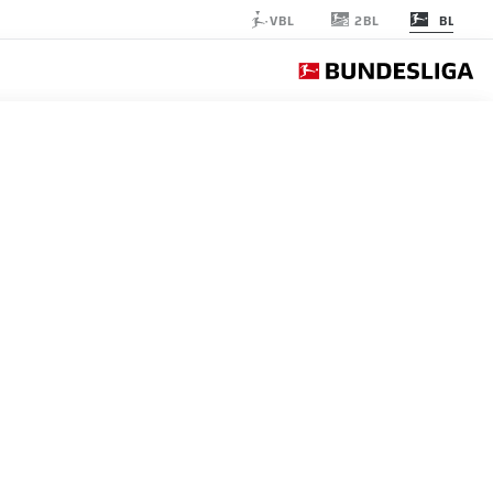
2BL
VBL
BL
AUGSBURG
الجولة 7
التغ