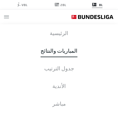
2BL
VBL
BL
SGE
-
BVB
الرئيسية
المباريات والنتائج
جدول الترتيب
التغطية المباشرة
الأخبار
التشكيلات
الإحصائيات
جدول الترتيب
الأندية
مباشر
التحقق مرة أخرى