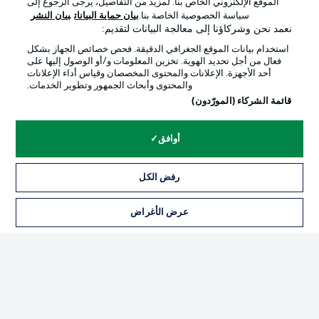
الموقع الإلكتروني الخاص بنا. لمزيد من التفاصيل، يرجى الرجوع إلى
Official Partners
سياسة الخصوصية الخاصة بنا.
بيان حماية البيانات
بيان النشر
نعمد نحن وشركاؤنا إلى معالجة البيانات لتقديم:
استخدام بيانات الموقع الجغرافي الدقيقة. فحص خصائص الجهاز بشكل
فعال من أجل تحديد الهوية. تخزين المعلومات و/أو الوصول إليها على
أحد الأجهزة. الإعلانات والمحتوى المخصصان وقياس أداء الإعلانات
والمحتوى وأبحاث الجمهور وتطوير الخدمات.
قائمة الشركاء (المورّدون)
أوافق
الإعلانات
الإخطارات القانونية
رفض الكل
إدارة التفضيلات
بيان الخصوصية
عرض الأغراض
التذاكر
شروط الاستخدام
القنوات الناقلة
الوظائف
جهة النشر
تواصل معنا
اللاعبون