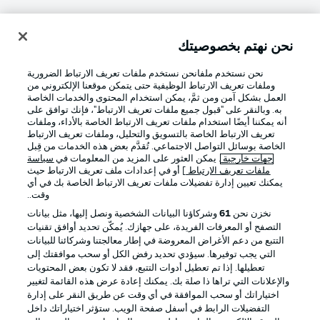
نحن نهتم بخصوصيتك
تسجيل الدخول
نحن نستخدم ملفانحن نستخدم ملفات تعريف الارتباط الضرورية
وملفات تعريف الارتباط الوظيفية حتى يتمكن موقعنا الإلكتروني من
العمل بشكل آمن ومن ثمَّ، يمكن استخدام المحتوى والخدمات الخاصة
به. وبالنقر على "قبول جميع ملفات تعريف الارتباط"، فإنك توافق على
أنه يمكننا أيضًا استخدام ملفات تعريف الارتباط الخاصة بالأداء، وملفات
تعريف الارتباط الخاصة بالتسويق والتحليل، وملفات تعريف الارتباط
الخاصة بوسائل التواصل الاجتماعي. تُقدَّم بعض هذه الخدمات من قِبل
جهات خارجية
. يمكن العثور على المزيد من المعلومات في
سياسة
ملفات تعريف الارتباط
] أو في إعدادات ملف تعريف الارتباط حيث
Football as it's meant to be
يمكنك تعيين إدارة تفضيلات ملفات تعريف الارتباط الخاصة بك في أي
وقت..
نخزن نحن
61
وشركاؤنا البيانات الشخصية ونصل إليها، مثل بيانات
التصفح أو المعرفات الفريدة، على جهازك. يُمكّن تحديد أوافق تقنيات
التتبع من دعم الأغراض المعروضة في إطار معالجتنا وشركائنا للبيانات
تطبيق الدوري الألماني
التي يجب توفيرها. سيؤدي تحديد رفض الكل أو سحب موافقتك إلى
تعطيلها. إذا تم تعطيل أدوات التتبع، فقد لا تكون بعض المحتويات
والإعلانات التي تراها ذا صلة بك. يمكنك إعادة عرض هذه القائمة لتغيير
اختياراتك أو سحب الموافقة في أي وقت عن طريق النقر على إدارة
التفضيلات الرابط في أسفل صفحة الويب. ستؤثر اختياراتك داخل