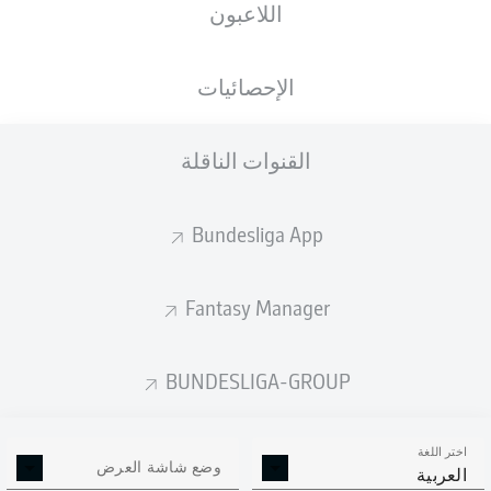
اللاعبون
Tim Skarke
Oscar Vilhelmsson
الإحصائيات
القنوات الناقلة
Mathias Honsak
Julian Justvan
Bundesliga App
Bartol Franjić
Tobias Kempe
Fantasy Manager
Fabian Holland
Thomas Isherwood
Christoph Klarer
Jannik Müller
BUNDESLIGA-GROUP
اختر اللغة
Marcel Schuhen
وضع شاشة العرض
العربية