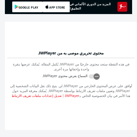
المزيد من الدوري الألماني في
GOOGLE PLAY
APP STORE
التطبيق!
محتوى تحريري موصى به من
JWPlayer
في هذه النقطة ستجد محتوى خارجيًا من
JWPlayer
يُكمل المقالة. يُمكنك عرضها بنقرة
واحدة وإخفائها مرة أخرى.
السماح بعرض محتوى
JWPlayer
أوافق على عرض المحتوى الخارجي من
JWPlayer
لي. يتيح ذلك نقل البيانات الشخصية إلى
JWPlayer
وتعيين ملفات تعريف الارتباط بواسطة
JWPlayer
. يُمكنك معرفة المزيد حول
هذا الأمر في بيان الخصوصية الخاص بـ
JWPlayer
|
تعديل إعدادات ملفات تعريف الارتباط