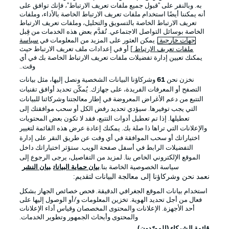
به. وبالنقر على "قبول جميع ملفات تعريف الارتباط"، فإنك توافق على
أنه يمكننا أيضًا استخدام ملفات تعريف الارتباط الخاصة بالأداء، وملفات
تعريف الارتباط الخاصة بالتسويق والتحليل، وملفات تعريف الارتباط
الخاصة بوسائل التواصل الاجتماعي. تُقدَّم بعض هذه الخدمات من قِبل
جهات خارجية
. يمكن العثور على المزيد من المعلومات في
سياسة
ملفات تعريف الارتباط
] أو في إعدادات ملف تعريف الارتباط حيث
يمكنك تعيين إدارة تفضيلات ملفات تعريف الارتباط الخاصة بك في أي
الإعلانات
الإخطارات القانونية
وقت..
إدارة التفضيلات
بيان الخصوصية
نخزن نحن
61
وشركاؤنا البيانات الشخصية ونصل إليها، مثل بيانات
التصفح أو المعرفات الفريدة، على جهازك. يُمكّن تحديد أوافق تقنيات
شروط الاستخدام
الوظائف
التتبع من دعم الأغراض المعروضة في إطار معالجتنا وشركائنا للبيانات
جهة النشر
تواصل معنا
التي يجب توفيرها. سيؤدي تحديد رفض الكل أو سحب موافقتك إلى
تعطيلها. إذا تم تعطيل أدوات التتبع، فقد لا تكون بعض المحتويات
اللاعبون
والإعلانات التي تراها ذا صلة بك. يمكنك إعادة عرض هذه القائمة لتغيير
اختياراتك أو سحب الموافقة في أي وقت عن طريق النقر على إدارة
التفضيلات الرابط في أسفل صفحة الويب. ستؤثر اختياراتك داخل
الموقع الإلكتروني الخاص بنا. لمزيد من التفاصيل، يرجى الرجوع إلى
سياسة الخصوصية الخاصة بنا.
بيان حماية البيانات
بيان النشر
نعمد نحن وشركاؤنا إلى معالجة البيانات لتقديم:
استخدام بيانات الموقع الجغرافي الدقيقة. فحص خصائص الجهاز بشكل
فعال من أجل تحديد الهوية. تخزين المعلومات و/أو الوصول إليها على
أحد الأجهزة. الإعلانات والمحتوى المخصصان وقياس أداء الإعلانات
والمحتوى وأبحاث الجمهور وتطوير الخدمات.
© 2026 Bundesliga-Gruppe GmbH
قائمة الشركاء (المورّدون)