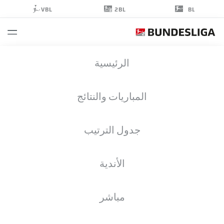
2BL
VBL
BL
AARON
الرئيسية
SEYDEL
22
المباريات والنتائج
جدول الترتيب
مهاجم
الأندية
DARMSTADT
إحصائيات موسم 2023/2024
الأهداف
مباشر