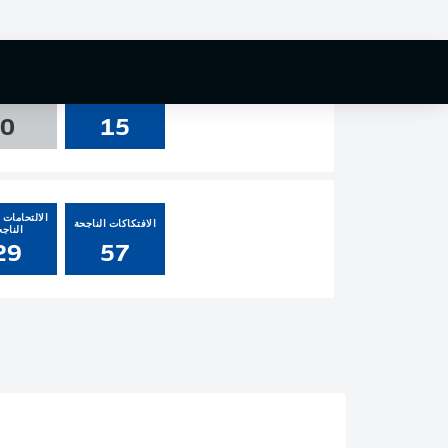
1
2
3
التسديدات
العارضة و
0
15
الالتحامات ا
الافتكاكات الناجحة
الناجح
29
57