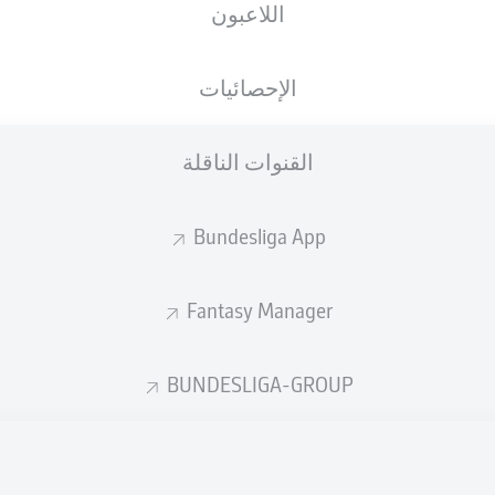
اللاعبون
الجنسية
01.04.1991
الطول
الوزن
DEU
35 عام
192 CM
94 KG
الإحصائيات
القنوات الناقلة
Bundesliga App
Fantasy Manager
إحصائيات موسم 2023/2024
BUNDESLIGA-GROUP
الأخطاء المرتكبة
ركلات الجزاء
جزاء
المسجلة