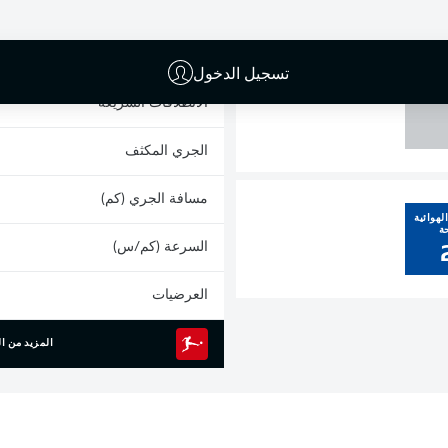
1
البطاقات الصفراء
المشاركات
تسجيل الدخول
القائم
الانطلاقات السريعة
الجري المكثف
مسافة الجري (كم)
لهوائية
ة
السرعة (كم/س)
العرضيات
المزيد من ال