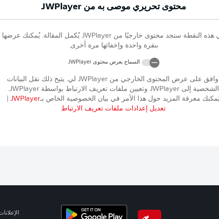
محتوى تحريري موصى به من
JWPlayer
 هذه النقطة ستجد محتوى خارجيًا من
JWPlayer
يُكمل المقالة. يُمكنك عرضها
بنقرة واحدة وإخفائها مرة أخرى.
السماح بعرض محتوى
JWPlayer
وافق على عرض المحتوى الخارجي من
JWPlayer
لي. يتيح ذلك نقل البيانات
الشخصية إلى
JWPlayer
وتعيين ملفات تعريف الارتباط بواسطة
JWPlayer
.
ُمكنك معرفة المزيد حول هذا الأمر في بيان الخصوصية الخاص بـ
JWPlayer
|
تعديل إعدادات ملفات تعريف الارتباط
الإعلانات