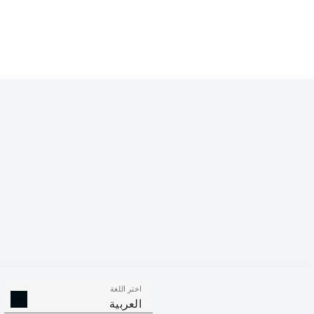
Competition
Bundesliga 2
Season
2023/2024
اختر اللغة
الأهداف
صناعة الأهداف
ركلات ال
العربية