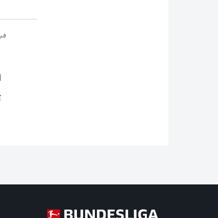
في
أ
ي