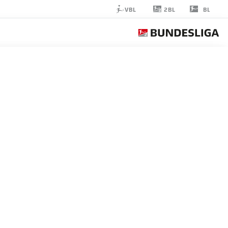
2BL
VBL
BL
SEBASTIAN
POLTER
40
مهاجم
SCHALKE
إحصائيات موسم 2023/2024
الأهداف