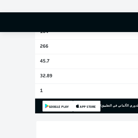
3
11
104
266
45.7
32.89
1
دوري الألماني في التطبيق!
GOOGLE PLAY
APP STORE