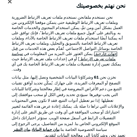
نحن نهتم بخصوصيتك
نحن نستخدم ملفانحن نستخدم ملفات تعريف الارتباط الضرورية
وملفات تعريف الارتباط الوظيفية حتى يتمكن موقعنا الإلكتروني من
العمل بشكل آمن ومن ثمَّ، يمكن استخدام المحتوى والخدمات الخاصة
به. وبالنقر على "قبول جميع ملفات تعريف الارتباط"، فإنك توافق على
أنه يمكننا أيضًا استخدام ملفات تعريف الارتباط الخاصة بالأداء، وملفات
تعريف الارتباط الخاصة بالتسويق والتحليل، وملفات تعريف الارتباط
الخاصة بوسائل التواصل الاجتماعي. تُقدَّم بعض هذه الخدمات من قِبل
جهات خارجية
. يمكن العثور على المزيد من المعلومات في
سياسة
ملفات تعريف الارتباط
] أو في إعدادات ملف تعريف الارتباط حيث
يمكنك تعيين إدارة تفضيلات ملفات تعريف الارتباط الخاصة بك في أي
الإعلانات
الإخطارات القانونية
وقت..
إدارة التفضيلات
بيان الخصوصية
نخزن نحن
61
وشركاؤنا البيانات الشخصية ونصل إليها، مثل بيانات
التصفح أو المعرفات الفريدة، على جهازك. يُمكّن تحديد أوافق تقنيات
شروط الاستخدام
القنوات الناقلة
التتبع من دعم الأغراض المعروضة في إطار معالجتنا وشركائنا للبيانات
الوظائف
جهة النشر
التي يجب توفيرها. سيؤدي تحديد رفض الكل أو سحب موافقتك إلى
تعطيلها. إذا تم تعطيل أدوات التتبع، فقد لا تكون بعض المحتويات
تواصل معنا
اللاعبون
والإعلانات التي تراها ذا صلة بك. يمكنك إعادة عرض هذه القائمة لتغيير
اختياراتك أو سحب الموافقة في أي وقت عن طريق النقر على إدارة
التفضيلات الرابط في أسفل صفحة الويب. ستؤثر اختياراتك داخل
الموقع الإلكتروني الخاص بنا. لمزيد من التفاصيل، يرجى الرجوع إلى
سياسة الخصوصية الخاصة بنا.
بيان حماية البيانات
بيان النشر
نعمد نحن وشركاؤنا إلى معالجة البيانات لتقديم: