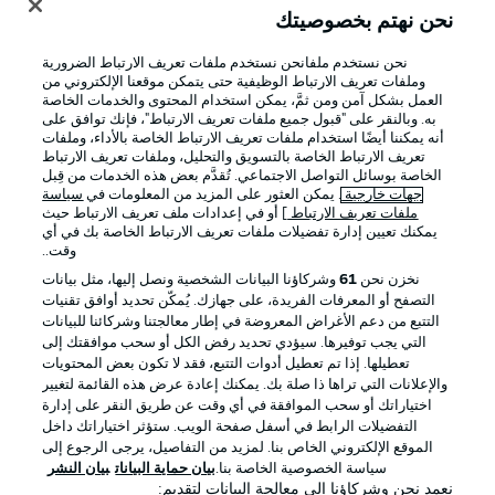
نحن نهتم بخصوصيتك
نحن نستخدم ملفانحن نستخدم ملفات تعريف الارتباط الضرورية
وملفات تعريف الارتباط الوظيفية حتى يتمكن موقعنا الإلكتروني من
العمل بشكل آمن ومن ثمَّ، يمكن استخدام المحتوى والخدمات الخاصة
به. وبالنقر على "قبول جميع ملفات تعريف الارتباط"، فإنك توافق على
أنه يمكننا أيضًا استخدام ملفات تعريف الارتباط الخاصة بالأداء، وملفات
تعريف الارتباط الخاصة بالتسويق والتحليل، وملفات تعريف الارتباط
الخاصة بوسائل التواصل الاجتماعي. تُقدَّم بعض هذه الخدمات من قِبل
جهات خارجية
. يمكن العثور على المزيد من المعلومات في
سياسة
ملفات تعريف الارتباط
] أو في إعدادات ملف تعريف الارتباط حيث
يمكنك تعيين إدارة تفضيلات ملفات تعريف الارتباط الخاصة بك في أي
الإعلانات
الإخطارات القانونية
وقت..
إدارة التفضيلات
بيان الخصوصية
نخزن نحن
61
وشركاؤنا البيانات الشخصية ونصل إليها، مثل بيانات
التصفح أو المعرفات الفريدة، على جهازك. يُمكّن تحديد أوافق تقنيات
شروط الاستخدام
القنوات الناقلة
التتبع من دعم الأغراض المعروضة في إطار معالجتنا وشركائنا للبيانات
الوظائف
جهة النشر
التي يجب توفيرها. سيؤدي تحديد رفض الكل أو سحب موافقتك إلى
تعطيلها. إذا تم تعطيل أدوات التتبع، فقد لا تكون بعض المحتويات
تواصل معنا
اللاعبون
والإعلانات التي تراها ذا صلة بك. يمكنك إعادة عرض هذه القائمة لتغيير
اختياراتك أو سحب الموافقة في أي وقت عن طريق النقر على إدارة
التفضيلات الرابط في أسفل صفحة الويب. ستؤثر اختياراتك داخل
الموقع الإلكتروني الخاص بنا. لمزيد من التفاصيل، يرجى الرجوع إلى
سياسة الخصوصية الخاصة بنا.
بيان حماية البيانات
بيان النشر
نعمد نحن وشركاؤنا إلى معالجة البيانات لتقديم: