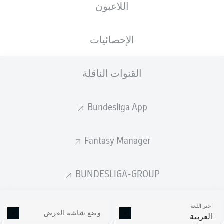
اللاعبون
Sadio Mané
Thomas Müller
الإحصائيات
Leroy Sané
Kingsley Coman
القنوات الناقلة
Bundesliga App
Marcel Sabitzer
Joshua Kimmich
Fantasy Manager
Alphonso Davies
Lucas Hernández
Dayot Upamecano
Benjamin Pavard
BUNDESLIGA-GROUP
اختر اللغة
Manuel Neuer
وضع شاشة العرض
العربية