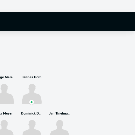
rge Meré
Jannes Horn
x Meyer
Dominick Drexler
Jan Thielmann