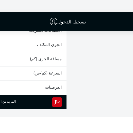
البطاقات الصفراء
المشاركات
تسجيل الدخول
الانطلاقات السريعة
الجري المكثف
مسافة الجري (كم)
السرعة (كم/س)
العرضيات
المزيد من ال