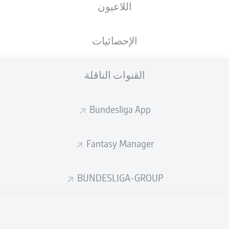
اللاعبون
الجنسية
26.05.2002
الطول
الوزن
DEU
24 عام
178 CM
72 KG
الإحصائيات
القنوات الناقلة
Bundesliga App
Fantasy Manager
إحصائيات موسم 2026/2027
BUNDESLIGA-GROUP
الأخطاء المرتكبة
لهوائية
ة