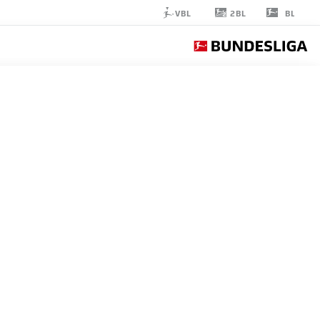
2BL
VBL
BL
JAN
THIELMANN
29
لاعب وسط
COLOGNE
إحصائيات موسم 2026/2027
الأهداف
زملاء ال