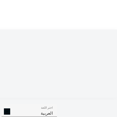
Competition
Bundesliga
Season
2026/2027
اختر اللغة
الالتحامات ا
الافتكاكات الناجحة
العربية
الناجح