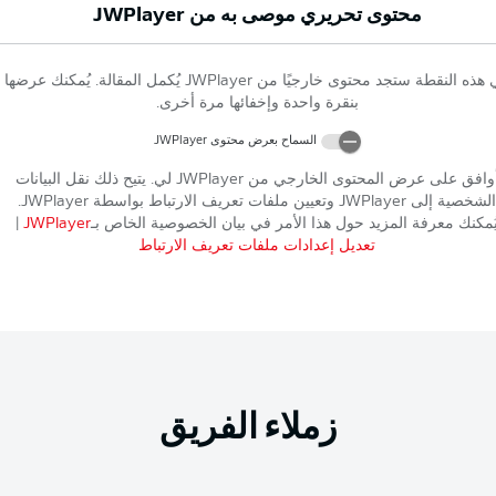
محتوى تحريري موصى به من
JWPlayer
 هذه النقطة ستجد محتوى خارجيًا من
JWPlayer
يُكمل المقالة. يُمكنك عرضها
بنقرة واحدة وإخفائها مرة أخرى.
السماح بعرض محتوى
JWPlayer
وافق على عرض المحتوى الخارجي من
JWPlayer
لي. يتيح ذلك نقل البيانات
الشخصية إلى
JWPlayer
وتعيين ملفات تعريف الارتباط بواسطة
JWPlayer
.
ُمكنك معرفة المزيد حول هذا الأمر في بيان الخصوصية الخاص بـ
JWPlayer
|
تعديل إعدادات ملفات تعريف الارتباط
زملاء الفريق