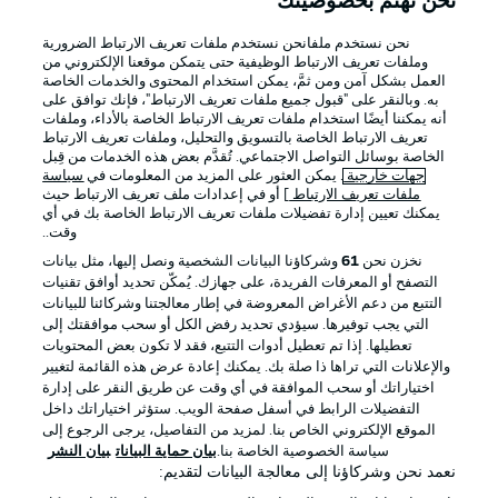
نحن نهتم بخصوصيتك
نحن نستخدم ملفانحن نستخدم ملفات تعريف الارتباط الضرورية
وملفات تعريف الارتباط الوظيفية حتى يتمكن موقعنا الإلكتروني من
العمل بشكل آمن ومن ثمَّ، يمكن استخدام المحتوى والخدمات الخاصة
به. وبالنقر على "قبول جميع ملفات تعريف الارتباط"، فإنك توافق على
أنه يمكننا أيضًا استخدام ملفات تعريف الارتباط الخاصة بالأداء، وملفات
تعريف الارتباط الخاصة بالتسويق والتحليل، وملفات تعريف الارتباط
الخاصة بوسائل التواصل الاجتماعي. تُقدَّم بعض هذه الخدمات من قِبل
جهات خارجية
. يمكن العثور على المزيد من المعلومات في
سياسة
ملفات تعريف الارتباط
] أو في إعدادات ملف تعريف الارتباط حيث
يمكنك تعيين إدارة تفضيلات ملفات تعريف الارتباط الخاصة بك في أي
الإعلانات
الإخطارات القانونية
وقت..
إدارة التفضيلات
بيان الخصوصية
نخزن نحن
61
وشركاؤنا البيانات الشخصية ونصل إليها، مثل بيانات
التصفح أو المعرفات الفريدة، على جهازك. يُمكّن تحديد أوافق تقنيات
شروط الاستخدام
القنوات الناقلة
التتبع من دعم الأغراض المعروضة في إطار معالجتنا وشركائنا للبيانات
الوظائف
جهة النشر
التي يجب توفيرها. سيؤدي تحديد رفض الكل أو سحب موافقتك إلى
تعطيلها. إذا تم تعطيل أدوات التتبع، فقد لا تكون بعض المحتويات
تواصل معنا
اللاعبون
والإعلانات التي تراها ذا صلة بك. يمكنك إعادة عرض هذه القائمة لتغيير
اختياراتك أو سحب الموافقة في أي وقت عن طريق النقر على إدارة
التفضيلات الرابط في أسفل صفحة الويب. ستؤثر اختياراتك داخل
الموقع الإلكتروني الخاص بنا. لمزيد من التفاصيل، يرجى الرجوع إلى
سياسة الخصوصية الخاصة بنا.
بيان حماية البيانات
بيان النشر
نعمد نحن وشركاؤنا إلى معالجة البيانات لتقديم: