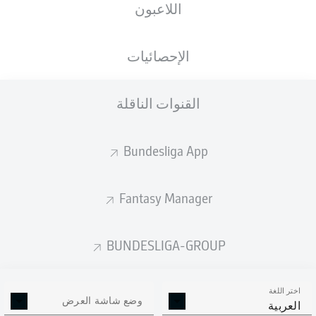
اللاعبون
F. Zwayer
الإحصائيات
إعلان
القنوات الناقلة
Bundesliga App
انتهاء المباراة
Fantasy Manager
بطاقة صفراء
86'
BUNDESLIGA-GROUP
JEAN-PAUL
BOËTIUS
تبديل
86'
اختر اللغة
وضع شاشة العرض
العربية