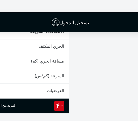
البطاقات الصفراء
المشاركات
تسجيل الدخول
الانطلاقات السريعة
الجري المكثف
مسافة الجري (كم)
السرعة (كم/س)
العرضيات
المزيد من ال