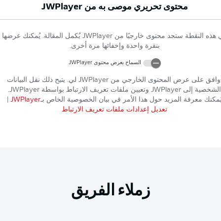
محتوى تحريري موصى به من
JWPlayer
 هذه النقطة ستجد محتوى خارجيًا من
JWPlayer
يُكمل المقالة. يُمكنك عرضها
بنقرة واحدة وإخفائها مرة أخرى.
السماح بعرض محتوى
JWPlayer
وافق على عرض المحتوى الخارجي من
JWPlayer
لي. يتيح ذلك نقل البيانات
الشخصية إلى
JWPlayer
وتعيين ملفات تعريف الارتباط بواسطة
JWPlayer
.
ُمكنك معرفة المزيد حول هذا الأمر في بيان الخصوصية الخاص بـ
JWPlayer
|
تعديل إعدادات ملفات تعريف الارتباط
زملاء الفريق