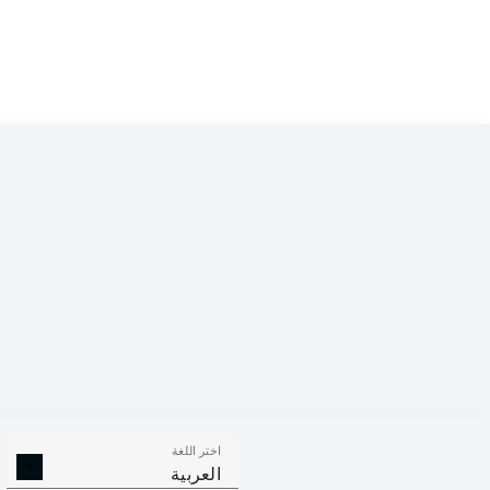
Competition
Bundesliga
Season
2026/2027
اختر اللغة
الالتحامات ا
الافتكاكات الناجحة
العربية
الناجح