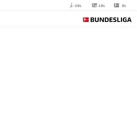
2BL
VBL
BL
DAWID
KOWNACKI
21
مهاجم
WERDER BREMEN
إحصائيات موسم 2026/2027
الأهداف
زملاء ال