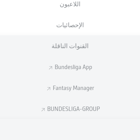
اللاعبون
الجنسية
14.03.1997
الطول
الوزن
POL
29 عام
186 CM
75 KG
الإحصائيات
القنوات الناقلة
Bundesliga App
Fantasy Manager
إحصائيات موسم 2026/2027
BUNDESLIGA-GROUP
الأخطاء المرتكبة
لهوائية
ة