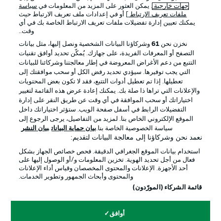
جهات خارجية
. يمكن العثور على المزيد من المعلومات في
سياسة
ملفات تعريف الارتباط
] أو في إعدادات ملف تعريف الارتباط حيث
يمكنك تعيين إدارة تفضيلات ملفات تعريف الارتباط الخاصة بك في أي
الإعلانات
الإخطارات القانونية
وقت..
إدارة التفضيلات
بيان الخصوصية
نخزن نحن
61
وشركاؤنا البيانات الشخصية ونصل إليها، مثل بيانات
التصفح أو المعرفات الفريدة، على جهازك. يُمكّن تحديد أوافق تقنيات
شروط الاستخدام
القنوات الناقلة
التتبع من دعم الأغراض المعروضة في إطار معالجتنا وشركائنا للبيانات
الوظائف
جهة النشر
التي يجب توفيرها. سيؤدي تحديد رفض الكل أو سحب موافقتك إلى
تعطيلها. إذا تم تعطيل أدوات التتبع، فقد لا تكون بعض المحتويات
تواصل معنا
اللاعبون
والإعلانات التي تراها ذا صلة بك. يمكنك إعادة عرض هذه القائمة لتغيير
اختياراتك أو سحب الموافقة في أي وقت عن طريق النقر على إدارة
التفضيلات الرابط في أسفل صفحة الويب. ستؤثر اختياراتك داخل
الموقع الإلكتروني الخاص بنا. لمزيد من التفاصيل، يرجى الرجوع إلى
سياسة الخصوصية الخاصة بنا.
بيان حماية البيانات
بيان النشر
نعمد نحن وشركاؤنا إلى معالجة البيانات لتقديم:
استخدام بيانات الموقع الجغرافي الدقيقة. فحص خصائص الجهاز بشكل
فعال من أجل تحديد الهوية. تخزين المعلومات و/أو الوصول إليها على
أحد الأجهزة. الإعلانات والمحتوى المخصصان وقياس أداء الإعلانات
والمحتوى وأبحاث الجمهور وتطوير الخدمات.
© 2026 Bundesliga-Gruppe GmbH
قائمة الشركاء (المورّدون)
اختر اللغة
أوافق
العربية