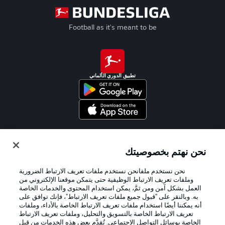
Football as it's meant to be
تطبيق الدوري الألماني
Official Partners
نحن نهتم بخصوصيتك
نحن نستخدم ملفانحن نستخدم ملفات تعريف الارتباط الضرورية
وملفات تعريف الارتباط الوظيفية حتى يتمكن موقعنا الإلكتروني من
العمل بشكل آمن ومن ثمَّ، يمكن استخدام المحتوى والخدمات الخاصة
به. وبالنقر على "قبول جميع ملفات تعريف الارتباط"، فإنك توافق على
أنه يمكننا أيضًا استخدام ملفات تعريف الارتباط الخاصة بالأداء، وملفات
تعريف الارتباط الخاصة بالتسويق والتحليل، وملفات تعريف الارتباط
الخاصة بوسائل التواصل الاجتماعي. تُقدَّم بعض هذه الخدمات من قِبل