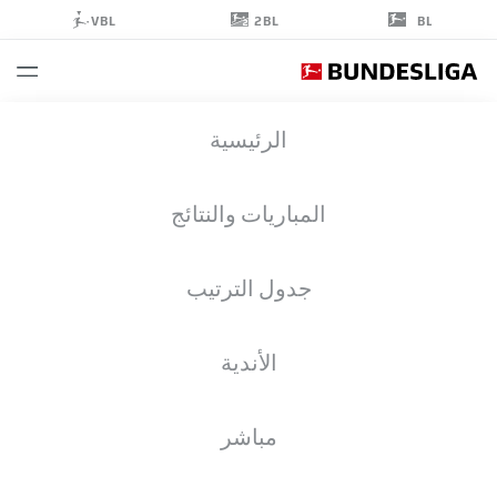
2BL
VBL
BL
ROBIN
الرئيسية
ZENTNER
27
المباريات والنتائج
جدول الترتيب
حارس مرمى
الأندية
MAINZ
إحصائيات موسم 2026/2027
الأهداف
زملاء الفريق
مباشر