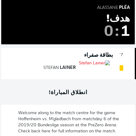
ALASSANE
PLÉA
هدف!
0
:
1
بطاقة صفراء
7'
STEFAN
LAINER
انطلاق المباراة!
Welcome along to the match centre for the game
Hoffenheim vs. M'gladbach from matchday 6 of the
2019/20 Bundesliga season at the PreZero Arena.
Check back here for full information on the match.