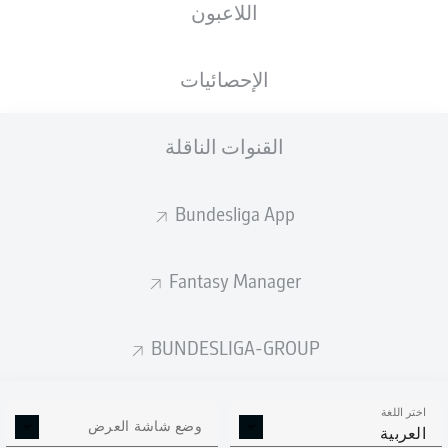
اللاعبون
PreZero Arena
(29,030 المتفرجون)
H. Osmers
الإحصائيات
القنوات الناقلة
إعلان
Bundesliga App
انتهاء المباراة
Fantasy Manager
تبديل
88'
BUNDESLIGA-GROUP
TONY
JANTSCHKE
اختر اللغة
وضع شاشة العرض
STEFAN
LAINER
العربية