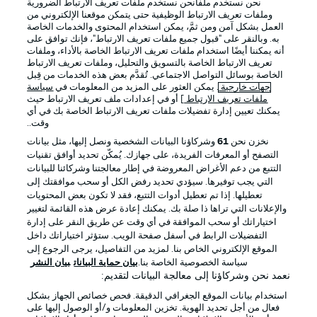
نحن نستخدم ملفانحن نستخدم ملفات تعريف الارتباط الضرورية
وملفات تعريف الارتباط الوظيفية حتى يتمكن موقعنا الإلكتروني من
العمل بشكل آمن ومن ثمَّ، يمكن استخدام المحتوى والخدمات الخاصة
به. وبالنقر على "قبول جميع ملفات تعريف الارتباط"، فإنك توافق على
أنه يمكننا أيضًا استخدام ملفات تعريف الارتباط الخاصة بالأداء، وملفات
تعريف الارتباط الخاصة بالتسويق والتحليل، وملفات تعريف الارتباط
الخاصة بوسائل التواصل الاجتماعي. تُقدَّم بعض هذه الخدمات من قِبل
جهات خارجية
. يمكن العثور على المزيد من المعلومات في
سياسة
ملفات تعريف الارتباط
] أو في إعدادات ملف تعريف الارتباط حيث
يمكنك تعيين إدارة تفضيلات ملفات تعريف الارتباط الخاصة بك في أي
الإعلانات
الإخطارات القانونية
وقت..
إدارة التفضيلات
بيان الخصوصية
نخزن نحن
61
وشركاؤنا البيانات الشخصية ونصل إليها، مثل بيانات
التصفح أو المعرفات الفريدة، على جهازك. يُمكّن تحديد أوافق تقنيات
شروط الاستخدام
القنوات الناقلة
التتبع من دعم الأغراض المعروضة في إطار معالجتنا وشركائنا للبيانات
الوظائف
جهة النشر
التي يجب توفيرها. سيؤدي تحديد رفض الكل أو سحب موافقتك إلى
تعطيلها. إذا تم تعطيل أدوات التتبع، فقد لا تكون بعض المحتويات
تواصل معنا
اللاعبون
والإعلانات التي تراها ذا صلة بك. يمكنك إعادة عرض هذه القائمة لتغيير
اختياراتك أو سحب الموافقة في أي وقت عن طريق النقر على إدارة
التفضيلات الرابط في أسفل صفحة الويب. ستؤثر اختياراتك داخل
الموقع الإلكتروني الخاص بنا. لمزيد من التفاصيل، يرجى الرجوع إلى
سياسة الخصوصية الخاصة بنا.
بيان حماية البيانات
بيان النشر
نعمد نحن وشركاؤنا إلى معالجة البيانات لتقديم:
استخدام بيانات الموقع الجغرافي الدقيقة. فحص خصائص الجهاز بشكل
فعال من أجل تحديد الهوية. تخزين المعلومات و/أو الوصول إليها على