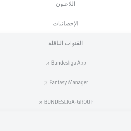
اللاعبون
الجنسية
23.05.1993
الطول
الوزن
ARM
33 عام
184 CM
75 KG
الإحصائيات
القنوات الناقلة
Bundesliga App
Fantasy Manager
إحصائيات موسم 2026/2027
BUNDESLIGA-GROUP
الأخطاء المرتكبة
لهوائية
ة