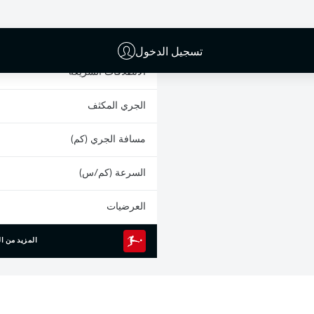
البطاقات الصفراء
المشاركات
تسجيل الدخول
الانطلاقات السريعة
الجري المكثف
مسافة الجري (كم)
السرعة (كم/س)
العرضيات
المزيد من ال