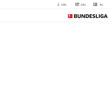
2BL
VBL
BL
SARGIS
ADAMYAN
23
مهاجم
COLOGNE
إحصائيات موسم 2026/2027
الأهداف
زملاء ال