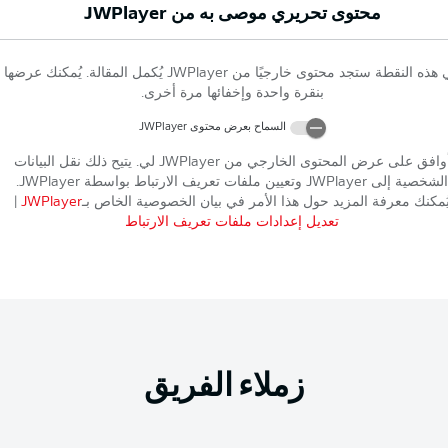
محتوى تحريري موصى به من
JWPlayer
 هذه النقطة ستجد محتوى خارجيًا من
JWPlayer
يُكمل المقالة. يُمكنك عرضها
بنقرة واحدة وإخفائها مرة أخرى.
السماح بعرض محتوى
JWPlayer
وافق على عرض المحتوى الخارجي من
JWPlayer
لي. يتيح ذلك نقل البيانات
الشخصية إلى
JWPlayer
وتعيين ملفات تعريف الارتباط بواسطة
JWPlayer
.
ُمكنك معرفة المزيد حول هذا الأمر في بيان الخصوصية الخاص بـ
JWPlayer
|
تعديل إعدادات ملفات تعريف الارتباط
زملاء الفريق