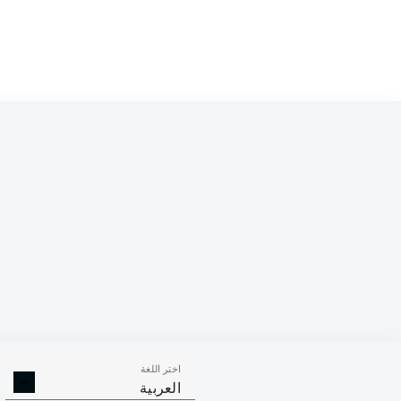
Competition
Bundesliga
Season
2026/2027
اختر اللغة
الالتحامات ا
الافتكاكات الناجحة
العربية
الناجح