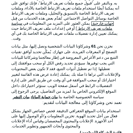
به. وبالنقر على "قبول جميع ملفات تعريف الارتباط"، فإنك توافق على
أنه يمكننا أيضًا استخدام ملفات تعريف الارتباط الخاصة بالأداء، وملفات
تعريف الارتباط الخاصة بالتسويق والتحليل، وملفات تعريف الارتباط
الخاصة بوسائل التواصل الاجتماعي. تُقدَّم بعض هذه الخدمات من قِبل
جهات خارجية
. يمكن العثور على المزيد من المعلومات في
سياسة
ملفات تعريف الارتباط
] أو في إعدادات ملف تعريف الارتباط حيث
يمكنك تعيين إدارة تفضيلات ملفات تعريف الارتباط الخاصة بك في أي
الإعلانات
الإخطارات القانونية
وقت..
إدارة التفضيلات
بيان الخصوصية
نخزن نحن
61
وشركاؤنا البيانات الشخصية ونصل إليها، مثل بيانات
التصفح أو المعرفات الفريدة، على جهازك. يُمكّن تحديد أوافق تقنيات
شروط الاستخدام
القنوات الناقلة
التتبع من دعم الأغراض المعروضة في إطار معالجتنا وشركائنا للبيانات
الوظائف
جهة النشر
التي يجب توفيرها. سيؤدي تحديد رفض الكل أو سحب موافقتك إلى
تعطيلها. إذا تم تعطيل أدوات التتبع، فقد لا تكون بعض المحتويات
تواصل معنا
اللاعبون
والإعلانات التي تراها ذا صلة بك. يمكنك إعادة عرض هذه القائمة لتغيير
اختياراتك أو سحب الموافقة في أي وقت عن طريق النقر على إدارة
التفضيلات الرابط في أسفل صفحة الويب. ستؤثر اختياراتك داخل
الموقع الإلكتروني الخاص بنا. لمزيد من التفاصيل، يرجى الرجوع إلى
سياسة الخصوصية الخاصة بنا.
بيان حماية البيانات
بيان النشر
نعمد نحن وشركاؤنا إلى معالجة البيانات لتقديم:
استخدام بيانات الموقع الجغرافي الدقيقة. فحص خصائص الجهاز بشكل
فعال من أجل تحديد الهوية. تخزين المعلومات و/أو الوصول إليها على
أحد الأجهزة. الإعلانات والمحتوى المخصصان وقياس أداء الإعلانات
والمحتوى وأبحاث الجمهور وتطوير الخدمات.
© 2026 Bundesliga-Gruppe GmbH
قائمة الشركاء (المورّدون)