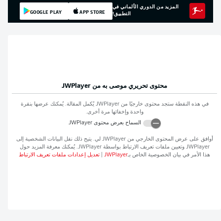
المزيد من الدوري الألماني في
GOOGLE PLAY
APP STORE
التطبيق!
محتوى تحريري موصى به من
JWPlayer
في هذه النقطة ستجد محتوى خارجيًا من
JWPlayer
يُكمل المقالة. يُمكنك عرضها بنقرة
واحدة وإخفائها مرة أخرى.
السماح بعرض محتوى
JWPlayer
أوافق على عرض المحتوى الخارجي من
JWPlayer
لي. يتيح ذلك نقل البيانات الشخصية إلى
JWPlayer
وتعيين ملفات تعريف الارتباط بواسطة
JWPlayer
. يُمكنك معرفة المزيد حول
هذا الأمر في بيان الخصوصية الخاص بـ
JWPlayer
|
تعديل إعدادات ملفات تعريف الارتباط