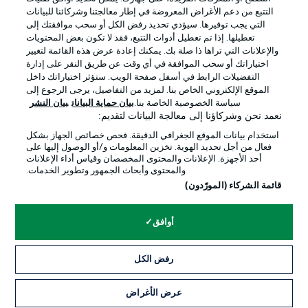
التتبع من دعم الأغراض المعروضة في إطار معالجتنا وشركائنا للبيانات
التي يجب توفيرها. سيؤدي تحديد رفض الكل أو سحب موافقتك إلى
تعطيلها. إذا تم تعطيل أدوات التتبع، فقد لا تكون بعض المحتويات
والإعلانات التي تراها ذا صلة بك. يمكنك إعادة عرض هذه القائمة لتغيير
Official Partners
اختياراتك أو سحب الموافقة في أي وقت عن طريق النقر على إدارة
التفضيلات الرابط في أسفل صفحة الويب. ستؤثر اختياراتك داخل
الموقع الإلكتروني الخاص بنا. لمزيد من التفاصيل، يرجى الرجوع إلى
سياسة الخصوصية الخاصة بنا.
بيان حماية البيانات
بيان النشر
نعمد نحن وشركاؤنا إلى معالجة البيانات لتقديم:
استخدام بيانات الموقع الجغرافي الدقيقة. فحص خصائص الجهاز بشكل
فعال من أجل تحديد الهوية. تخزين المعلومات و/أو الوصول إليها على
أحد الأجهزة. الإعلانات والمحتوى المخصصان وقياس أداء الإعلانات
والمحتوى وأبحاث الجمهور وتطوير الخدمات.
قائمة الشركاء (المورّدون)
الإعلانات
الإخطارات القانونية
أوافق
إدارة التفضيلات
بيان الخصوصية
رفض الكل
شروط الاستخدام
الوظائف
جهة النشر
تواصل معنا
عرض الأغراض
التذاكر
اللاعبون