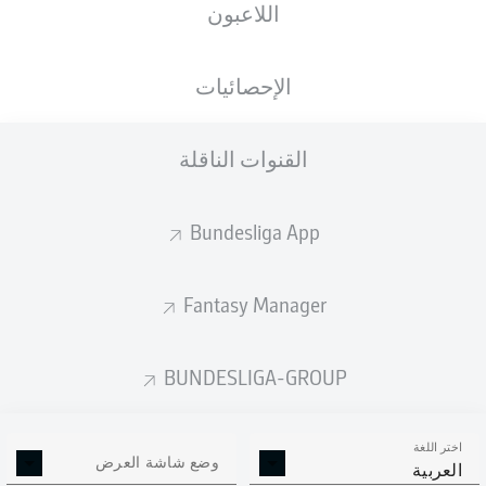
اللاعبون
Max-Morlock-Stadion
الإحصائيات
القنوات الناقلة
إعلان
Bundesliga App
لم يتوفر محتوى بعد لاختيارك.
Fantasy Manager
BUNDESLIGA-GROUP
اختر اللغة
وضع شاشة العرض
العربية