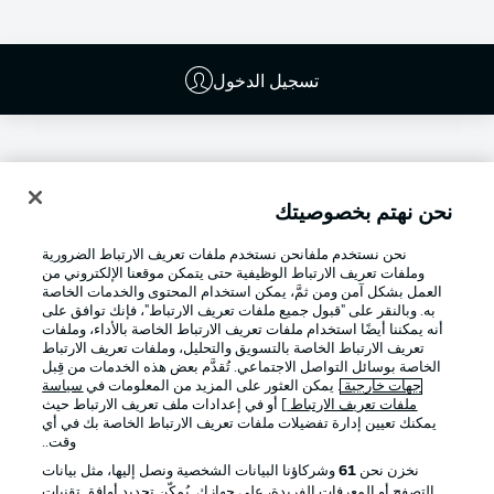
تسجيل الدخول
نحن نهتم بخصوصيتك
نحن نستخدم ملفانحن نستخدم ملفات تعريف الارتباط الضرورية
وملفات تعريف الارتباط الوظيفية حتى يتمكن موقعنا الإلكتروني من
العمل بشكل آمن ومن ثمَّ، يمكن استخدام المحتوى والخدمات الخاصة
به. وبالنقر على "قبول جميع ملفات تعريف الارتباط"، فإنك توافق على
أنه يمكننا أيضًا استخدام ملفات تعريف الارتباط الخاصة بالأداء، وملفات
تعريف الارتباط الخاصة بالتسويق والتحليل، وملفات تعريف الارتباط
Football as it's meant to be
الخاصة بوسائل التواصل الاجتماعي. تُقدَّم بعض هذه الخدمات من قِبل
جهات خارجية
. يمكن العثور على المزيد من المعلومات في
سياسة
ملفات تعريف الارتباط
] أو في إعدادات ملف تعريف الارتباط حيث
يمكنك تعيين إدارة تفضيلات ملفات تعريف الارتباط الخاصة بك في أي
وقت..
تطبيق الدوري الألماني
نخزن نحن
61
وشركاؤنا البيانات الشخصية ونصل إليها، مثل بيانات
التصفح أو المعرفات الفريدة، على جهازك. يُمكّن تحديد أوافق تقنيات