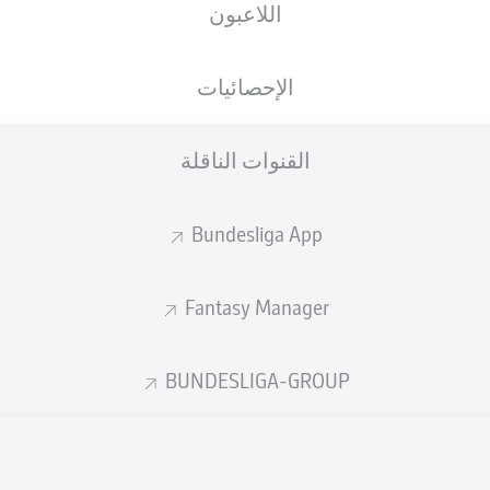
اللاعبون
الجنسية
11.01.2005
الطول
الوزن
DEU
21 عام
175 CM
66 KG
الإحصائيات
القنوات الناقلة
Bundesliga App
Fantasy Manager
إحصائيات موسم 2023/2024
BUNDESLIGA-GROUP
الأخطاء المرتكبة
لهوائية
ة