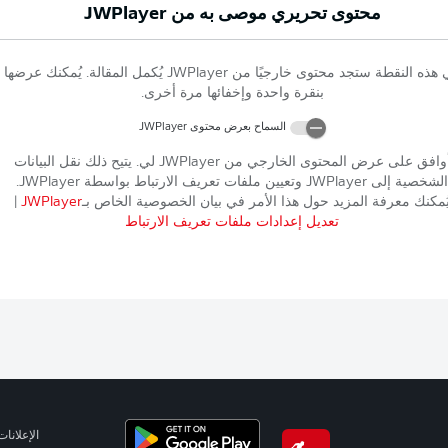
محتوى تحريري موصى به من
JWPlayer
 هذه النقطة ستجد محتوى خارجيًا من
JWPlayer
يُكمل المقالة. يُمكنك عرضها
بنقرة واحدة وإخفائها مرة أخرى.
السماح بعرض محتوى
JWPlayer
وافق على عرض المحتوى الخارجي من
JWPlayer
لي. يتيح ذلك نقل البيانات
الشخصية إلى
JWPlayer
وتعيين ملفات تعريف الارتباط بواسطة
JWPlayer
.
ُمكنك معرفة المزيد حول هذا الأمر في بيان الخصوصية الخاص بـ
JWPlayer
|
تعديل إعدادات ملفات تعريف الارتباط
الإعلانات