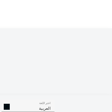
Competition
Bundesliga 2
Season
اختر اللغة
الالتحامات ا
الافتكاكات الناجحة
العربية
الناجح