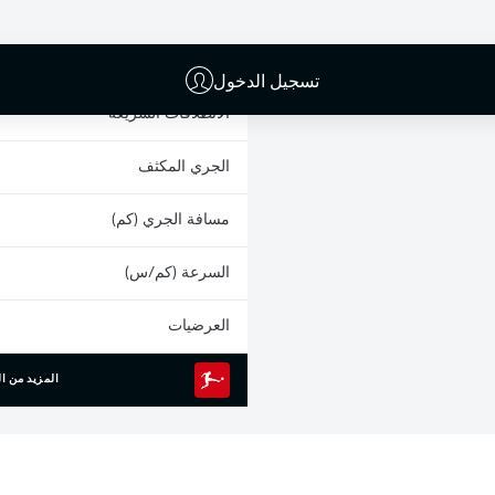
البطاقات الصفراء
المشاركات
تسجيل الدخول
الانطلاقات السريعة
الجري المكثف
مسافة الجري (كم)
السرعة (كم/س)
العرضيات
المزيد من ال