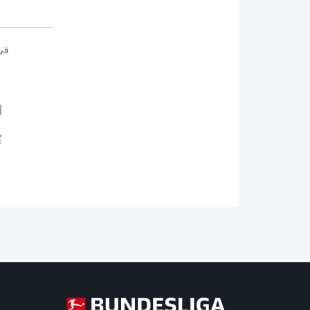
في
أ
ي