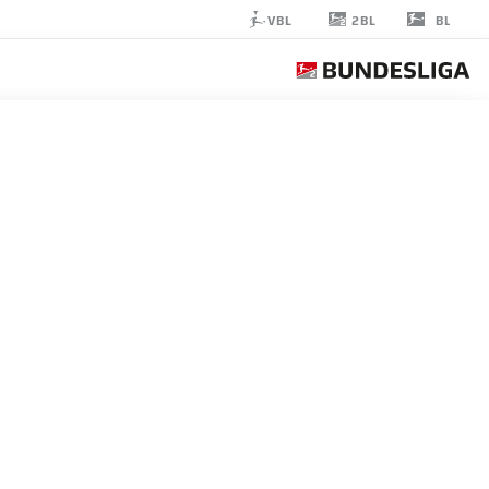
2BL
VBL
BL
RAFAEL
LUBACH
34
لاعب وسط
NUREMBERG
إحصائيات موسم 2023/2024
الأهداف