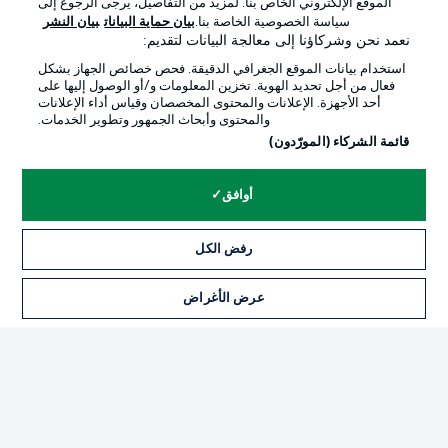
الموقع الإلكتروني الخاص بنا. لمزيد من التفاصيل، يرجى الرجوع إلى
Official Partners
سياسة الخصوصية الخاصة بنا.
بيان حماية البيانات
بيان النشر
نعمد نحن وشركاؤنا إلى معالجة البيانات لتقديم:
استخدام بيانات الموقع الجغرافي الدقيقة. فحص خصائص الجهاز بشكل
فعال من أجل تحديد الهوية. تخزين المعلومات و/أو الوصول إليها على
أحد الأجهزة. الإعلانات والمحتوى المخصصان وقياس أداء الإعلانات
والمحتوى وأبحاث الجمهور وتطوير الخدمات.
قائمة الشركاء (المورّدون)
أوافق
الإعلانات
الإخطارات القانونية
رفض الكل
إدارة التفضيلات
بيان الخصوصية
عرض الأغراض
التذاكر
شروط الاستخدام
الوظائف
جهة النشر
تواصل معنا
اللاعبون