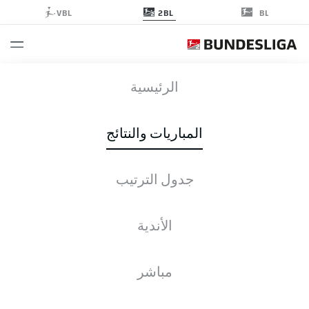
2BL
VBL
BL
SGF
-
BOC
الرئيسية
المباريات والنتائج
جدول الترتيب
التغطية المباشرة
الأخبار
التشكيلات
الإحصائيات
جدول الترتيب
الأندية
مباشر
التحقق مرة أخرى