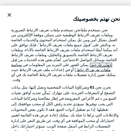
نحن نهتم بخصوصيتك
تسجيل الدخول
نحن نستخدم ملفانحن نستخدم ملفات تعريف الارتباط الضرورية
وملفات تعريف الارتباط الوظيفية حتى يتمكن موقعنا الإلكتروني من
العمل بشكل آمن ومن ثمَّ، يمكن استخدام المحتوى والخدمات الخاصة
به. وبالنقر على "قبول جميع ملفات تعريف الارتباط"، فإنك توافق على
أنه يمكننا أيضًا استخدام ملفات تعريف الارتباط الخاصة بالأداء، وملفات
تعريف الارتباط الخاصة بالتسويق والتحليل، وملفات تعريف الارتباط
الخاصة بوسائل التواصل الاجتماعي. تُقدَّم بعض هذه الخدمات من قِبل
جهات خارجية
. يمكن العثور على المزيد من المعلومات في
سياسة
ملفات تعريف الارتباط
] أو في إعدادات ملف تعريف الارتباط حيث
Football as it's meant to be
يمكنك تعيين إدارة تفضيلات ملفات تعريف الارتباط الخاصة بك في أي
وقت..
نخزن نحن
61
وشركاؤنا البيانات الشخصية ونصل إليها، مثل بيانات
التصفح أو المعرفات الفريدة، على جهازك. يُمكّن تحديد أوافق تقنيات
التتبع من دعم الأغراض المعروضة في إطار معالجتنا وشركائنا للبيانات
تطبيق الدوري الألماني
التي يجب توفيرها. سيؤدي تحديد رفض الكل أو سحب موافقتك إلى
تعطيلها. إذا تم تعطيل أدوات التتبع، فقد لا تكون بعض المحتويات
والإعلانات التي تراها ذا صلة بك. يمكنك إعادة عرض هذه القائمة لتغيير
اختياراتك أو سحب الموافقة في أي وقت عن طريق النقر على إدارة
التفضيلات الرابط في أسفل صفحة الويب. ستؤثر اختياراتك داخل