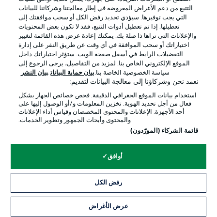
التتبع من دعم الأغراض المعروضة في إطار معالجتنا وشركائنا للبيانات
التي يجب توفيرها. سيؤدي تحديد رفض الكل أو سحب موافقتك إلى
تعطيلها. إذا تم تعطيل أدوات التتبع، فقد لا تكون بعض المحتويات
والإعلانات التي تراها ذا صلة بك. يمكنك إعادة عرض هذه القائمة لتغيير
Official Partners
اختياراتك أو سحب الموافقة في أي وقت عن طريق النقر على إدارة
التفضيلات الرابط في أسفل صفحة الويب. ستؤثر اختياراتك داخل
الموقع الإلكتروني الخاص بنا. لمزيد من التفاصيل، يرجى الرجوع إلى
سياسة الخصوصية الخاصة بنا.
بيان حماية البيانات
بيان النشر
نعمد نحن وشركاؤنا إلى معالجة البيانات لتقديم:
استخدام بيانات الموقع الجغرافي الدقيقة. فحص خصائص الجهاز بشكل
فعال من أجل تحديد الهوية. تخزين المعلومات و/أو الوصول إليها على
أحد الأجهزة. الإعلانات والمحتوى المخصصان وقياس أداء الإعلانات
والمحتوى وأبحاث الجمهور وتطوير الخدمات.
قائمة الشركاء (المورّدون)
الإعلانات
الإخطارات القانونية
أوافق
إدارة التفضيلات
بيان الخصوصية
رفض الكل
شروط الاستخدام
الوظائف
جهة النشر
تواصل معنا
عرض الأغراض
التذاكر
اللاعبون