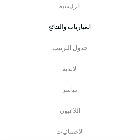
الرئيسية
Holstein-Stadion
المباريات والنتائج
جدول الترتيب
إعلان
الأندية
لم يتوفر محتوى بعد لاختيارك.
مباشر
اللاعبون
الإحصائيات