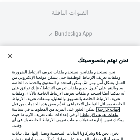
القنوات الناقلة
Bundesliga App
Fantasy Manager
نحن نهتم بخصوصيتك
نحن نستخدم ملفانحن نستخدم ملفات تعريف الارتباط الضرورية
BUNDESLIGA-GROUP
وملفات تعريف الارتباط الوظيفية حتى يتمكن موقعنا الإلكتروني من
العمل بشكل آمن ومن ثمَّ، يمكن استخدام المحتوى والخدمات الخاصة
به. وبالنقر على "قبول جميع ملفات تعريف الارتباط"، فإنك توافق على
أنه يمكننا أيضًا استخدام ملفات تعريف الارتباط الخاصة بالأداء، وملفات
اختر اللغة
تعريف الارتباط الخاصة بالتسويق والتحليل، وملفات تعريف الارتباط
وضع شاشة العرض
Football as it's meant to be
العربية
الخاصة بوسائل التواصل الاجتماعي. تُقدَّم بعض هذه الخدمات من قِبل
جهات خارجية
. يمكن العثور على المزيد من المعلومات في
سياسة
ملفات تعريف الارتباط
] أو في إعدادات ملف تعريف الارتباط حيث
يمكنك تعيين إدارة تفضيلات ملفات تعريف الارتباط الخاصة بك في أي
وقت..
تسجيل الدخول
تطبيق الدوري الألماني
نخزن نحن
61
وشركاؤنا البيانات الشخصية ونصل إليها، مثل بيانات
التصفح أو المعرفات الفريدة، على جهازك. يُمكّن تحديد أوافق تقنيات