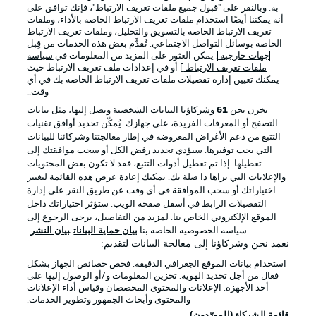
به. وبالنقر على "قبول جميع ملفات تعريف الارتباط"، فإنك توافق على
أنه يمكننا أيضًا استخدام ملفات تعريف الارتباط الخاصة بالأداء، وملفات
تعريف الارتباط الخاصة بالتسويق والتحليل، وملفات تعريف الارتباط
الخاصة بوسائل التواصل الاجتماعي. تُقدَّم بعض هذه الخدمات من قِبل
جهات خارجية
. يمكن العثور على المزيد من المعلومات في
سياسة
ملفات تعريف الارتباط
] أو في إعدادات ملف تعريف الارتباط حيث
يمكنك تعيين إدارة تفضيلات ملفات تعريف الارتباط الخاصة بك في أي
الإعلانات
الإخطارات القانونية
وقت..
إدارة التفضيلات
بيان الخصوصية
نخزن نحن
61
وشركاؤنا البيانات الشخصية ونصل إليها، مثل بيانات
التصفح أو المعرفات الفريدة، على جهازك. يُمكّن تحديد أوافق تقنيات
شروط الاستخدام
الوظائف
التتبع من دعم الأغراض المعروضة في إطار معالجتنا وشركائنا للبيانات
جهة النشر
تواصل معنا
التي يجب توفيرها. سيؤدي تحديد رفض الكل أو سحب موافقتك إلى
تعطيلها. إذا تم تعطيل أدوات التتبع، فقد لا تكون بعض المحتويات
اللاعبون
والإعلانات التي تراها ذا صلة بك. يمكنك إعادة عرض هذه القائمة لتغيير
اختياراتك أو سحب الموافقة في أي وقت عن طريق النقر على إدارة
التفضيلات الرابط في أسفل صفحة الويب. ستؤثر اختياراتك داخل
الموقع الإلكتروني الخاص بنا. لمزيد من التفاصيل، يرجى الرجوع إلى
سياسة الخصوصية الخاصة بنا.
بيان حماية البيانات
بيان النشر
نعمد نحن وشركاؤنا إلى معالجة البيانات لتقديم:
استخدام بيانات الموقع الجغرافي الدقيقة. فحص خصائص الجهاز بشكل
فعال من أجل تحديد الهوية. تخزين المعلومات و/أو الوصول إليها على
أحد الأجهزة. الإعلانات والمحتوى المخصصان وقياس أداء الإعلانات
والمحتوى وأبحاث الجمهور وتطوير الخدمات.
© 2026 Bundesliga-Gruppe GmbH
قائمة الشركاء (المورّدون)