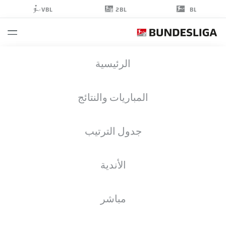
2BL
VBL
BL
ISAIAH
الرئيسية
YOUNG
29
المباريات والنتائج
جدول الترتيب
مهاجم
الأندية
ARMINIA BIELEFELD
إحصائيات موسم 2018/2019
الأهداف
مباشر