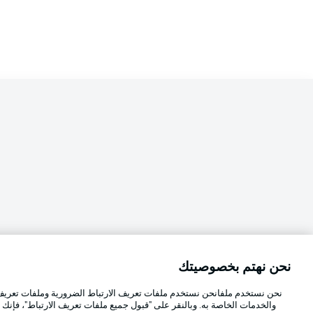
نحن نهتم بخصوصيتك
Football as it's meant to be
اختر اللغة
نحن نستخدم ملفانحن نستخدم ملفات تعريف الارتباط الضرورية وملفات تعريف ا
العربية
والخدمات الخاصة به. وبالنقر على "قبول جميع ملفات تعريف الارتباط"، فإنك ت