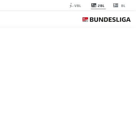
2BL
VBL
BL
A BIELEFELD
الجولة 10
التغ