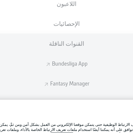
اللاعبون
ستصدر التشكيلة الأساسية قبل 60 دقيقة من انطلاق المباراة.
الإحصائيات
القنوات الناقلة
Bundesliga App
Fantasy Manager
BUNDESLIGA-GROUP
الإعلانات
إدارة ال
تطبيق الدوري الألماني
لارتباط الوظيفية حتى يتمكن موقعنا الإلكتروني من العمل بشكل آمن ومن ثمَّ، يمكن
شروط ال
وافق على أنه يمكننا أيضًا استخدام ملفات تعريف الارتباط الخاصة بالأداء، وملفات تعري