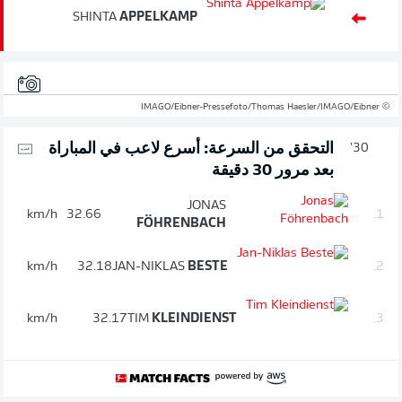
SHINTA
APPELKAMP
© IMAGO/Eibner-Pressefoto/Thomas Haesler/IMAGO/Eibner
التحقق من السرعة: أسرع لاعب في المباراة
30'
بعد مرور 30 دقيقة
JONAS
km/h
32.66
1.
FÖHRENBACH
km/h
32.18
JAN-NIKLAS
BESTE
2.
km/h
32.17
TIM
KLEINDIENST
3.