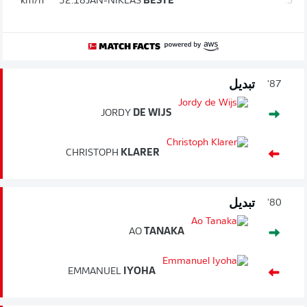
km/h
32.18
JAN-NIKLAS
BESTE
3.
تبديل
87'
JORDY
DE WIJS
CHRISTOPH
KLARER
تبديل
80'
AO
TANAKA
EMMANUEL
IYOHA