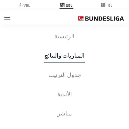
2BL
VBL
BL
HDH
-
F95
الرئيسية
HDH
F95
1
1
المباريات والنتائج
جدول الترتيب
التغطية المباشرة
الأخبار
التشكيلات
الإحصائيات
جدول الترتيب
الأندية
مباشر