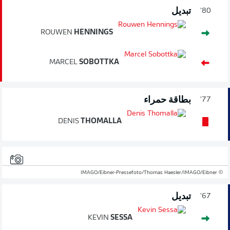
تبديل
80'
ROUWEN
HENNINGS
MARCEL
SOBOTTKA
بطاقة حمراء
77'
DENIS
THOMALLA
© IMAGO/Eibner-Pressefoto/Thomas Haesler/IMAGO/Eibner
تبديل
67'
KEVIN
SESSA