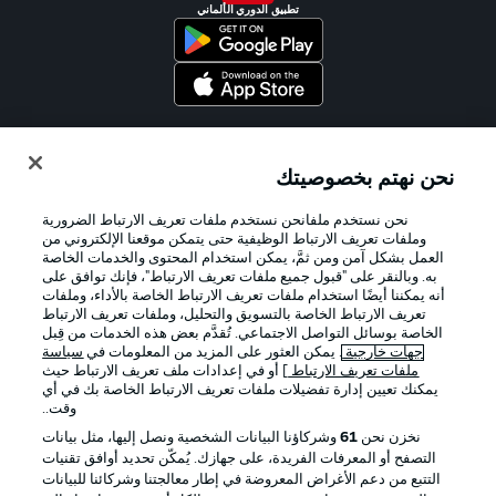
تطبيق الدوري الألماني
Official Partners
نحن نهتم بخصوصيتك
نحن نستخدم ملفانحن نستخدم ملفات تعريف الارتباط الضرورية
وملفات تعريف الارتباط الوظيفية حتى يتمكن موقعنا الإلكتروني من
العمل بشكل آمن ومن ثمَّ، يمكن استخدام المحتوى والخدمات الخاصة
به. وبالنقر على "قبول جميع ملفات تعريف الارتباط"، فإنك توافق على
أنه يمكننا أيضًا استخدام ملفات تعريف الارتباط الخاصة بالأداء، وملفات
تعريف الارتباط الخاصة بالتسويق والتحليل، وملفات تعريف الارتباط
الخاصة بوسائل التواصل الاجتماعي. تُقدَّم بعض هذه الخدمات من قِبل
جهات خارجية
. يمكن العثور على المزيد من المعلومات في
سياسة
ملفات تعريف الارتباط
] أو في إعدادات ملف تعريف الارتباط حيث
يمكنك تعيين إدارة تفضيلات ملفات تعريف الارتباط الخاصة بك في أي
الإعلانات
الإخطارات القانونية
وقت..
إدارة التفضيلات
بيان الخصوصية
نخزن نحن
61
وشركاؤنا البيانات الشخصية ونصل إليها، مثل بيانات
التصفح أو المعرفات الفريدة، على جهازك. يُمكّن تحديد أوافق تقنيات
شروط الاستخدام
الوظائف
التتبع من دعم الأغراض المعروضة في إطار معالجتنا وشركائنا للبيانات