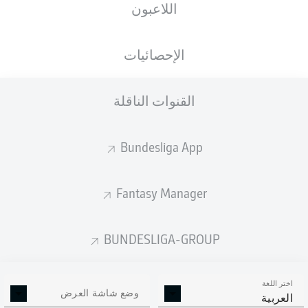
اللاعبون
الإحصائيات
القنوات الناقلة
D. Thomalla
77'
Bundesliga App
27'
E. Iyoha
T. Kleindienst
20'
Merkur Spielarena
Fantasy Manager
(26,827 المتفرجون)
D. Schlager
BUNDESLIGA-GROUP
إعلان
اختر اللغة
وضع شاشة العرض
العربية