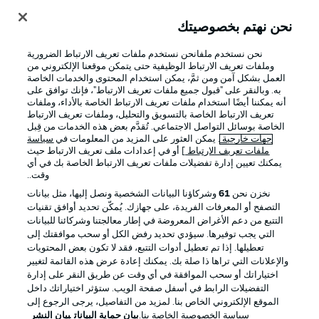
نحن نهتم بخصوصيتك
تسجيل الدخول
نحن نستخدم ملفانحن نستخدم ملفات تعريف الارتباط الضرورية
وملفات تعريف الارتباط الوظيفية حتى يتمكن موقعنا الإلكتروني من
العمل بشكل آمن ومن ثمَّ، يمكن استخدام المحتوى والخدمات الخاصة
به. وبالنقر على "قبول جميع ملفات تعريف الارتباط"، فإنك توافق على
أنه يمكننا أيضًا استخدام ملفات تعريف الارتباط الخاصة بالأداء، وملفات
تعريف الارتباط الخاصة بالتسويق والتحليل، وملفات تعريف الارتباط
الخاصة بوسائل التواصل الاجتماعي. تُقدَّم بعض هذه الخدمات من قِبل
جهات خارجية
. يمكن العثور على المزيد من المعلومات في
سياسة
ملفات تعريف الارتباط
] أو في إعدادات ملف تعريف الارتباط حيث
يمكنك تعيين إدارة تفضيلات ملفات تعريف الارتباط الخاصة بك في أي
Football as it's meant to be
وقت..
نخزن نحن
61
وشركاؤنا البيانات الشخصية ونصل إليها، مثل بيانات
التصفح أو المعرفات الفريدة، على جهازك. يُمكّن تحديد أوافق تقنيات
التتبع من دعم الأغراض المعروضة في إطار معالجتنا وشركائنا للبيانات
تطبيق الدوري الألماني
التي يجب توفيرها. سيؤدي تحديد رفض الكل أو سحب موافقتك إلى
تعطيلها. إذا تم تعطيل أدوات التتبع، فقد لا تكون بعض المحتويات
والإعلانات التي تراها ذا صلة بك. يمكنك إعادة عرض هذه القائمة لتغيير
اختياراتك أو سحب الموافقة في أي وقت عن طريق النقر على إدارة
التفضيلات الرابط في أسفل صفحة الويب. ستؤثر اختياراتك داخل
الموقع الإلكتروني الخاص بنا. لمزيد من التفاصيل، يرجى الرجوع إلى
Official Partners
سياسة الخصوصية الخاصة بنا.
بيان حماية البيانات
بيان النشر