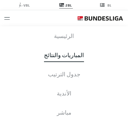
2BL
VBL
BL
HDH
-
F95
الرئيسية
HDH
F95
1
1
المباريات والنتائج
جدول الترتيب
التغطية المباشرة
الأخبار
التشكيلات
الإحصائيات
جدول الترتيب
الأندية
للأسف، لا توجد نتائج لبحثك.
مباشر