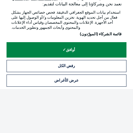
نعمد نحن وشركاؤنا إلى معالجة البيانات لتقديم:
استخدام بيانات الموقع الجغرافي الدقيقة. فحص خصائص الجهاز بشكل
فعال من أجل تحديد الهوية. تخزين المعلومات و/أو الوصول إليها على
أحد الأجهزة. الإعلانات والمحتوى المخصصان وقياس أداء الإعلانات
والمحتوى وأبحاث الجمهور وتطوير الخدمات.
قائمة الشركاء (المورّدون)
أوافق
رفض الكل
الإعلانات
الإخطارات القانونية
إدارة التفضيلات
بيان الخصوصية
عرض الأغراض
شروط الاستخدام
الوظائف
جهة النشر
تواصل معنا
اللاعبون