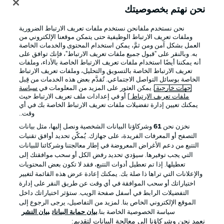
نحن نهتم بخصوصيتك
نحن نستخدم ملفانحن نستخدم ملفات تعريف الارتباط الضرورية
وملفات تعريف الارتباط الوظيفية حتى يتمكن موقعنا الإلكتروني من
العمل بشكل آمن ومن ثمَّ، يمكن استخدام المحتوى والخدمات الخاصة
به. وبالنقر على "قبول جميع ملفات تعريف الارتباط"، فإنك توافق على
أنه يمكننا أيضًا استخدام ملفات تعريف الارتباط الخاصة بالأداء، وملفات
تعريف الارتباط الخاصة بالتسويق والتحليل، وملفات تعريف الارتباط
الخاصة بوسائل التواصل الاجتماعي. تُقدَّم بعض هذه الخدمات من قِبل
جهات خارجية
. يمكن العثور على المزيد من المعلومات في
سياسة
ملفات تعريف الارتباط
] أو في إعدادات ملف تعريف الارتباط حيث
يمكنك تعيين إدارة تفضيلات ملفات تعريف الارتباط الخاصة بك في أي
الإعلانات
الإخطارات القانونية
وقت..
إدارة التفضيلات
بيان الخصوصية
نخزن نحن
61
وشركاؤنا البيانات الشخصية ونصل إليها، مثل بيانات
التصفح أو المعرفات الفريدة، على جهازك. يُمكّن تحديد أوافق تقنيات
شروط الاستخدام
الوظائف
التتبع من دعم الأغراض المعروضة في إطار معالجتنا وشركائنا للبيانات
جهة النشر
تواصل معنا
التي يجب توفيرها. سيؤدي تحديد رفض الكل أو سحب موافقتك إلى
تعطيلها. إذا تم تعطيل أدوات التتبع، فقد لا تكون بعض المحتويات
اللاعبون
والإعلانات التي تراها ذا صلة بك. يمكنك إعادة عرض هذه القائمة لتغيير
اختياراتك أو سحب الموافقة في أي وقت عن طريق النقر على إدارة
التفضيلات الرابط في أسفل صفحة الويب. ستؤثر اختياراتك داخل
الموقع الإلكتروني الخاص بنا. لمزيد من التفاصيل، يرجى الرجوع إلى
سياسة الخصوصية الخاصة بنا.
بيان حماية البيانات
بيان النشر
نعمد نحن وشركاؤنا إلى معالجة البيانات لتقديم: