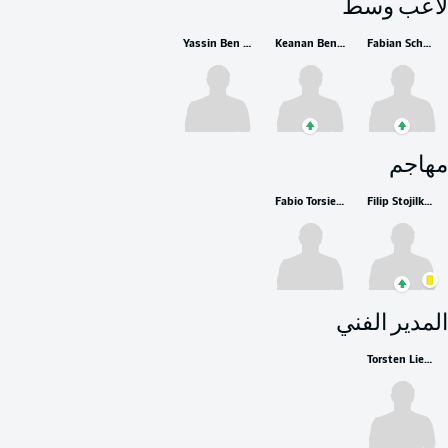
لاعب وسط
Yassin Ben Balla
Keanan Bennetts
Fabian Schnellhardt
مهاجم
Fabio Torsiello
Filip Stojilkovic
المدير الفني
Torsten Lieberknecht