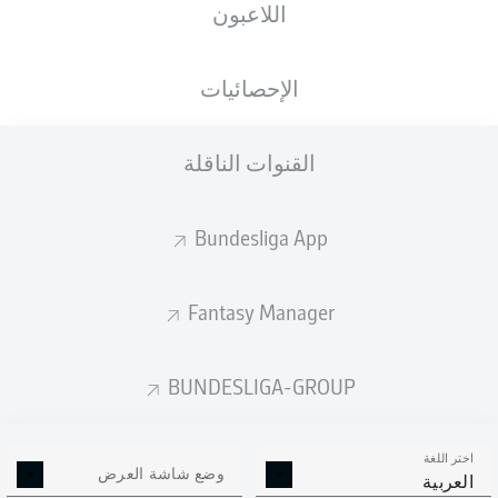
اللاعبون
Phillip Tietz
Mathias Honsak
Magnus Warming
الإحصائيات
القنوات الناقلة
Fabian Holland
Marvin Mehlem
Tobias Kempe
Emir Karic
Bundesliga App
Fantasy Manager
Thomas Isherwood
Jannik Müller
Christoph Zimmermann
BUNDESLIGA-GROUP
اختر اللغة
Marcel Schuhen
وضع شاشة العرض
العربية