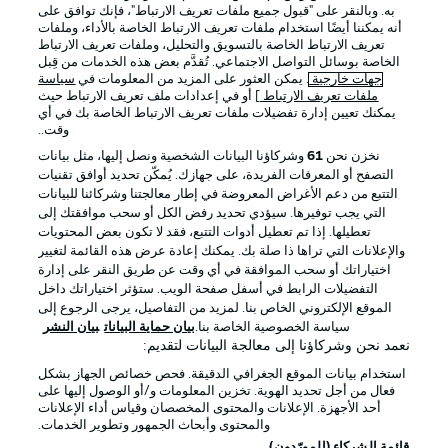
به. وبالنقر على "قبول جميع ملفات تعريف الارتباط"، فإنك توافق على
أنه يمكننا أيضًا استخدام ملفات تعريف الارتباط الخاصة بالأداء، وملفات
تعريف الارتباط الخاصة بالتسويق والتحليل، وملفات تعريف الارتباط
الخاصة بوسائل التواصل الاجتماعي. تُقدَّم بعض هذه الخدمات من قِبل
جهات خارجية
. يمكن العثور على المزيد من المعلومات في
سياسة
ملفات تعريف الارتباط
] أو في إعدادات ملف تعريف الارتباط حيث
يمكنك تعيين إدارة تفضيلات ملفات تعريف الارتباط الخاصة بك في أي
الإعلانات
الإخطارات القانونية
وقت..
إدارة التفضيلات
بيان الخصوصية
نخزن نحن
61
وشركاؤنا البيانات الشخصية ونصل إليها، مثل بيانات
التصفح أو المعرفات الفريدة، على جهازك. يُمكّن تحديد أوافق تقنيات
شروط الاستخدام
الوظائف
التتبع من دعم الأغراض المعروضة في إطار معالجتنا وشركائنا للبيانات
جهة النشر
تواصل معنا
التي يجب توفيرها. سيؤدي تحديد رفض الكل أو سحب موافقتك إلى
تعطيلها. إذا تم تعطيل أدوات التتبع، فقد لا تكون بعض المحتويات
اللاعبون
والإعلانات التي تراها ذا صلة بك. يمكنك إعادة عرض هذه القائمة لتغيير
اختياراتك أو سحب الموافقة في أي وقت عن طريق النقر على إدارة
التفضيلات الرابط في أسفل صفحة الويب. ستؤثر اختياراتك داخل
الموقع الإلكتروني الخاص بنا. لمزيد من التفاصيل، يرجى الرجوع إلى
سياسة الخصوصية الخاصة بنا.
بيان حماية البيانات
بيان النشر
نعمد نحن وشركاؤنا إلى معالجة البيانات لتقديم:
استخدام بيانات الموقع الجغرافي الدقيقة. فحص خصائص الجهاز بشكل
فعال من أجل تحديد الهوية. تخزين المعلومات و/أو الوصول إليها على
أحد الأجهزة. الإعلانات والمحتوى المخصصان وقياس أداء الإعلانات
والمحتوى وأبحاث الجمهور وتطوير الخدمات.
© 2026 Bundesliga-Gruppe GmbH
قائمة الشركاء (المورّدون)