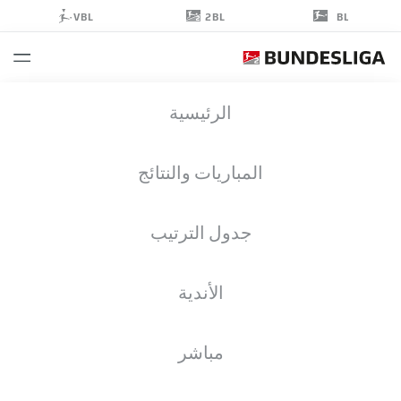
2BL
VBL
BL
DANILO
الرئيسية
WIEBE
28
المباريات والنتائج
جدول الترتيب
لاعب وسط
الأندية
EINTRACHT BRAUNSCHWEIG
إحصائيات موسم 2024/2025
الأهداف
مباشر