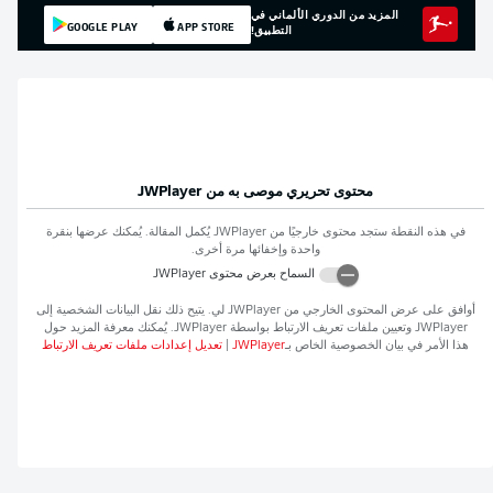
المزيد من الدوري الألماني في
GOOGLE PLAY
APP STORE
التطبيق!
محتوى تحريري موصى به من
JWPlayer
في هذه النقطة ستجد محتوى خارجيًا من
JWPlayer
يُكمل المقالة. يُمكنك عرضها بنقرة
واحدة وإخفائها مرة أخرى.
السماح بعرض محتوى
JWPlayer
أوافق على عرض المحتوى الخارجي من
JWPlayer
لي. يتيح ذلك نقل البيانات الشخصية إلى
JWPlayer
وتعيين ملفات تعريف الارتباط بواسطة
JWPlayer
. يُمكنك معرفة المزيد حول
هذا الأمر في بيان الخصوصية الخاص بـ
JWPlayer
|
تعديل إعدادات ملفات تعريف الارتباط