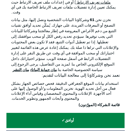
ملفات تعريف الارتباط
] أو في إعدادات ملف تعريف الارتباط حيث
يمكنك تعيين إدارة تفضيلات ملفات تعريف الارتباط الخاصة بك في أي
الإعلانات
الإخطارات القانونية
وقت..
إدارة التفضيلات
بيان الخصوصية
نخزن نحن
61
وشركاؤنا البيانات الشخصية ونصل إليها، مثل بيانات
التصفح أو المعرفات الفريدة، على جهازك. يُمكّن تحديد أوافق تقنيات
شروط الاستخدام
الوظائف
التتبع من دعم الأغراض المعروضة في إطار معالجتنا وشركائنا للبيانات
جهة النشر
تواصل معنا
التي يجب توفيرها. سيؤدي تحديد رفض الكل أو سحب موافقتك إلى
تعطيلها. إذا تم تعطيل أدوات التتبع، فقد لا تكون بعض المحتويات
اللاعبون
والإعلانات التي تراها ذا صلة بك. يمكنك إعادة عرض هذه القائمة لتغيير
اختياراتك أو سحب الموافقة في أي وقت عن طريق النقر على إدارة
التفضيلات الرابط في أسفل صفحة الويب. ستؤثر اختياراتك داخل
الموقع الإلكتروني الخاص بنا. لمزيد من التفاصيل، يرجى الرجوع إلى
سياسة الخصوصية الخاصة بنا.
بيان حماية البيانات
بيان النشر
نعمد نحن وشركاؤنا إلى معالجة البيانات لتقديم:
استخدام بيانات الموقع الجغرافي الدقيقة. فحص خصائص الجهاز بشكل
فعال من أجل تحديد الهوية. تخزين المعلومات و/أو الوصول إليها على
أحد الأجهزة. الإعلانات والمحتوى المخصصان وقياس أداء الإعلانات
والمحتوى وأبحاث الجمهور وتطوير الخدمات.
© 2026 Bundesliga-Gruppe GmbH
قائمة الشركاء (المورّدون)
اختر اللغة
أوافق
العربية