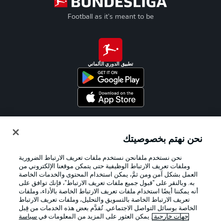
Football as it's meant to be
تطبيق الدوري الألماني
Official Partners
نحن نهتم بخصوصيتك
نحن نستخدم ملفانحن نستخدم ملفات تعريف الارتباط الضرورية
وملفات تعريف الارتباط الوظيفية حتى يتمكن موقعنا الإلكتروني من
العمل بشكل آمن ومن ثمَّ، يمكن استخدام المحتوى والخدمات الخاصة
به. وبالنقر على "قبول جميع ملفات تعريف الارتباط"، فإنك توافق على
أنه يمكننا أيضًا استخدام ملفات تعريف الارتباط الخاصة بالأداء، وملفات
تعريف الارتباط الخاصة بالتسويق والتحليل، وملفات تعريف الارتباط
الخاصة بوسائل التواصل الاجتماعي. تُقدَّم بعض هذه الخدمات من قِبل
جهات خارجية
. يمكن العثور على المزيد من المعلومات في
سياسة