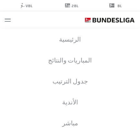
2BL
VBL
BL
JAN-HENDRIK
الرئيسية
MARX
26
المباريات والنتائج
جدول الترتيب
مدافع
الأندية
DYNAMO DRESDEN
إحصائيات موسم 2026/2027
الأهداف
زملاء الفريق
مباشر