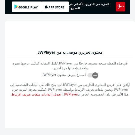
المزيد من الدوري الألماني في
GOOGLE PLAY
APP STORE
التطبيق!
محتوى تحريري موصى به من
JWPlayer
في هذه النقطة ستجد محتوى خارجيًا من
JWPlayer
يُكمل المقالة. يُمكنك عرضها بنقرة
واحدة وإخفائها مرة أخرى.
السماح بعرض محتوى
JWPlayer
أوافق على عرض المحتوى الخارجي من
JWPlayer
لي. يتيح ذلك نقل البيانات الشخصية إلى
JWPlayer
وتعيين ملفات تعريف الارتباط بواسطة
JWPlayer
. يُمكنك معرفة المزيد حول
هذا الأمر في بيان الخصوصية الخاص بـ
JWPlayer
|
تعديل إعدادات ملفات تعريف الارتباط