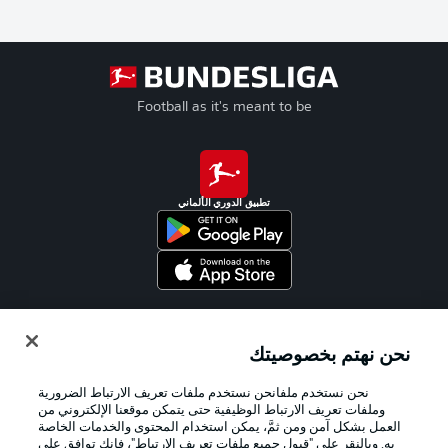
Football as it's meant to be
تطبيق الدوري الألماني
Official Partners
نحن نهتم بخصوصيتك
نحن نستخدم ملفانحن نستخدم ملفات تعريف الارتباط الضرورية
وملفات تعريف الارتباط الوظيفية حتى يتمكن موقعنا الإلكتروني من
العمل بشكل آمن ومن ثمَّ، يمكن استخدام المحتوى والخدمات الخاصة
به. وبالنقر على "قبول جميع ملفات تعريف الارتباط"، فإنك توافق على