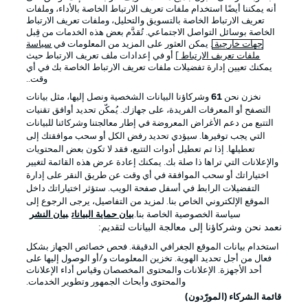
أنه يمكننا أيضًا استخدام ملفات تعريف الارتباط الخاصة بالأداء، وملفات
تعريف الارتباط الخاصة بالتسويق والتحليل، وملفات تعريف الارتباط
الخاصة بوسائل التواصل الاجتماعي. تُقدَّم بعض هذه الخدمات من قِبل
جهات خارجية
. يمكن العثور على المزيد من المعلومات في
سياسة
ملفات تعريف الارتباط
] أو في إعدادات ملف تعريف الارتباط حيث
يمكنك تعيين إدارة تفضيلات ملفات تعريف الارتباط الخاصة بك في أي
الإعلانات
الإخطارات القانونية
وقت..
إدارة التفضيلات
بيان الخصوصية
نخزن نحن
61
وشركاؤنا البيانات الشخصية ونصل إليها، مثل بيانات
التصفح أو المعرفات الفريدة، على جهازك. يُمكّن تحديد أوافق تقنيات
شروط الاستخدام
الوظائف
التتبع من دعم الأغراض المعروضة في إطار معالجتنا وشركائنا للبيانات
جهة النشر
تواصل معنا
التي يجب توفيرها. سيؤدي تحديد رفض الكل أو سحب موافقتك إلى
تعطيلها. إذا تم تعطيل أدوات التتبع، فقد لا تكون بعض المحتويات
اللاعبون
والإعلانات التي تراها ذا صلة بك. يمكنك إعادة عرض هذه القائمة لتغيير
اختياراتك أو سحب الموافقة في أي وقت عن طريق النقر على إدارة
التفضيلات الرابط في أسفل صفحة الويب. ستؤثر اختياراتك داخل
الموقع الإلكتروني الخاص بنا. لمزيد من التفاصيل، يرجى الرجوع إلى
سياسة الخصوصية الخاصة بنا.
بيان حماية البيانات
بيان النشر
نعمد نحن وشركاؤنا إلى معالجة البيانات لتقديم:
استخدام بيانات الموقع الجغرافي الدقيقة. فحص خصائص الجهاز بشكل
فعال من أجل تحديد الهوية. تخزين المعلومات و/أو الوصول إليها على
أحد الأجهزة. الإعلانات والمحتوى المخصصان وقياس أداء الإعلانات
والمحتوى وأبحاث الجمهور وتطوير الخدمات.
© 2026 Bundesliga-Gruppe GmbH
قائمة الشركاء (المورّدون)