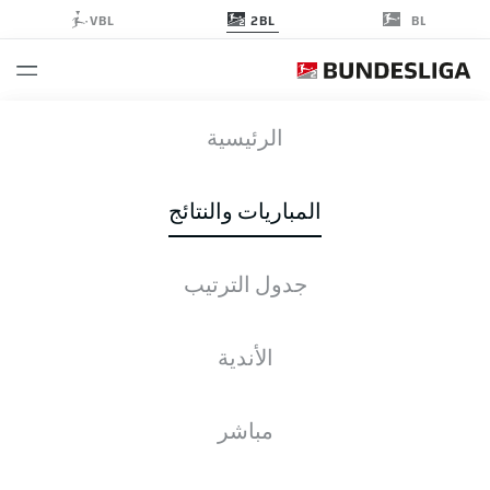
2BL
VBL
BL
FCH
-
KSV
الرئيسية
FCH
KSV
1
1
المباريات والنتائج
جدول الترتيب
التغطية المباشرة
الأخبار
التشكيلات
الإحصائيات
جدول الترتيب
الأندية
مباشر