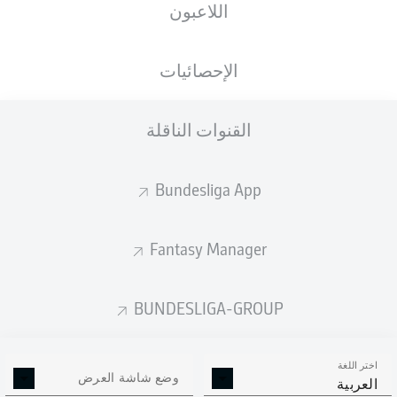
اللاعبون
الإحصائيات
القنوات الناقلة
L. Hinterseer
88'
Bundesliga App
28'
F. Reese
Holstein-Stadion
(12,492 المتفرجون)
D. Thomsen
Fantasy Manager
BUNDESLIGA-GROUP
إعلان
اختر اللغة
وضع شاشة العرض
العربية