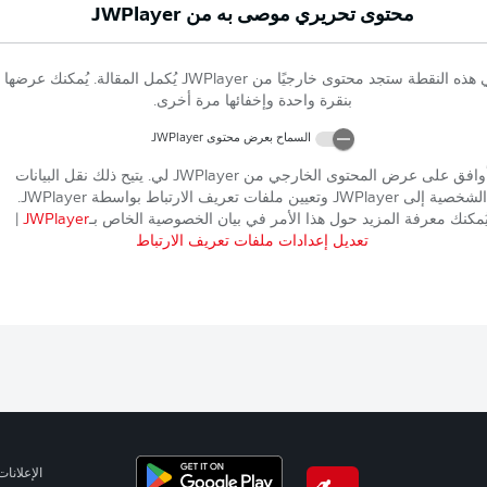
محتوى تحريري موصى به من
JWPlayer
 هذه النقطة ستجد محتوى خارجيًا من
JWPlayer
يُكمل المقالة. يُمكنك عرضها
بنقرة واحدة وإخفائها مرة أخرى.
السماح بعرض محتوى
JWPlayer
وافق على عرض المحتوى الخارجي من
JWPlayer
لي. يتيح ذلك نقل البيانات
الشخصية إلى
JWPlayer
وتعيين ملفات تعريف الارتباط بواسطة
JWPlayer
.
ُمكنك معرفة المزيد حول هذا الأمر في بيان الخصوصية الخاص بـ
JWPlayer
|
تعديل إعدادات ملفات تعريف الارتباط
الإعلانات