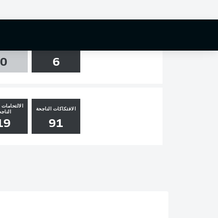
0
0
0
التسديدات
العارضة و
0
6
الالتحامات ا
الافتكاكات الناجحة
الناجح
19
91