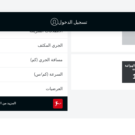
0
البطاقات الصفراء
المشاركات
تسجيل الدخول
القائم
الانطلاقات السريعة
الجري المكثف
مسافة الجري (كم)
لهوائية
ة
السرعة (كم/س)
العرضيات
المزيد من ال