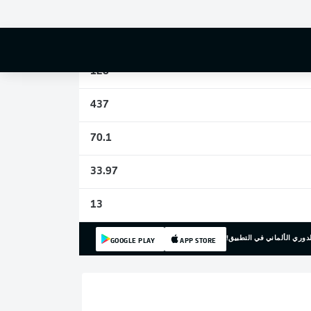
2
15
128
437
70.1
33.97
13
دوري الألماني في التطبيق!
GOOGLE PLAY
APP STORE