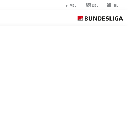
2BL
VBL
BL
ANDERSON
LUCOQUI
مدافع
F.C. HANSA ROSTOCK
إحصائيات موسم 2022/2023
الأهداف