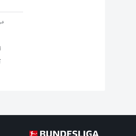
في
أ
ي