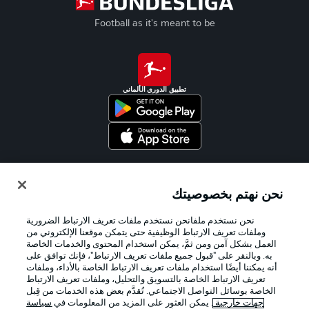
Football as it's meant to be
تطبيق الدوري الألماني
Official Partners
نحن نهتم بخصوصيتك
نحن نستخدم ملفانحن نستخدم ملفات تعريف الارتباط الضرورية
وملفات تعريف الارتباط الوظيفية حتى يتمكن موقعنا الإلكتروني من
العمل بشكل آمن ومن ثمَّ، يمكن استخدام المحتوى والخدمات الخاصة
به. وبالنقر على "قبول جميع ملفات تعريف الارتباط"، فإنك توافق على
أنه يمكننا أيضًا استخدام ملفات تعريف الارتباط الخاصة بالأداء، وملفات
تعريف الارتباط الخاصة بالتسويق والتحليل، وملفات تعريف الارتباط
الخاصة بوسائل التواصل الاجتماعي. تُقدَّم بعض هذه الخدمات من قِبل
جهات خارجية
. يمكن العثور على المزيد من المعلومات في
سياسة