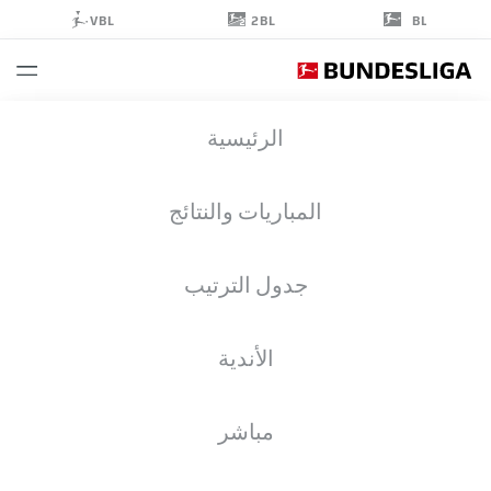
2BL
VBL
BL
FINN
الرئيسية
PORATH
27
المباريات والنتائج
جدول الترتيب
لاعب وسط
الأندية
SCHALKE
إحصائيات موسم 2026/2027
الأهداف
زملاء الفريق
مباشر