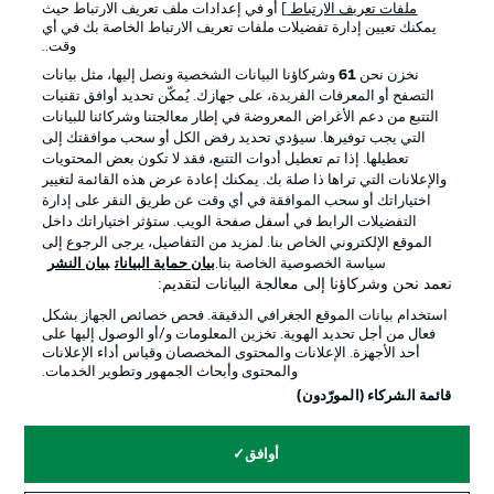
ملفات تعريف الارتباط
] أو في إعدادات ملف تعريف الارتباط حيث
يمكنك تعيين إدارة تفضيلات ملفات تعريف الارتباط الخاصة بك في أي
الإعلانات
الإخطارات القانونية
وقت..
إدارة التفضيلات
بيان الخصوصية
نخزن نحن
61
وشركاؤنا البيانات الشخصية ونصل إليها، مثل بيانات
التصفح أو المعرفات الفريدة، على جهازك. يُمكّن تحديد أوافق تقنيات
شروط الاستخدام
القنوات الناقلة
التتبع من دعم الأغراض المعروضة في إطار معالجتنا وشركائنا للبيانات
الوظائف
جهة النشر
التي يجب توفيرها. سيؤدي تحديد رفض الكل أو سحب موافقتك إلى
تعطيلها. إذا تم تعطيل أدوات التتبع، فقد لا تكون بعض المحتويات
تواصل معنا
اللاعبون
والإعلانات التي تراها ذا صلة بك. يمكنك إعادة عرض هذه القائمة لتغيير
اختياراتك أو سحب الموافقة في أي وقت عن طريق النقر على إدارة
التفضيلات الرابط في أسفل صفحة الويب. ستؤثر اختياراتك داخل
الموقع الإلكتروني الخاص بنا. لمزيد من التفاصيل، يرجى الرجوع إلى
سياسة الخصوصية الخاصة بنا.
بيان حماية البيانات
بيان النشر
نعمد نحن وشركاؤنا إلى معالجة البيانات لتقديم:
استخدام بيانات الموقع الجغرافي الدقيقة. فحص خصائص الجهاز بشكل
فعال من أجل تحديد الهوية. تخزين المعلومات و/أو الوصول إليها على
أحد الأجهزة. الإعلانات والمحتوى المخصصان وقياس أداء الإعلانات
والمحتوى وأبحاث الجمهور وتطوير الخدمات.
© 2026 Bundesliga-Gruppe GmbH
قائمة الشركاء (المورّدون)
اختر اللغة
أوافق
العربية