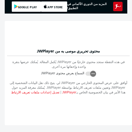
المزيد من الدوري الألماني في
GOOGLE PLAY
APP STORE
التطبيق!
محتوى تحريري موصى به من
JWPlayer
في هذه النقطة ستجد محتوى خارجيًا من
JWPlayer
يُكمل المقالة. يُمكنك عرضها بنقرة
واحدة وإخفائها مرة أخرى.
السماح بعرض محتوى
JWPlayer
أوافق على عرض المحتوى الخارجي من
JWPlayer
لي. يتيح ذلك نقل البيانات الشخصية إلى
JWPlayer
وتعيين ملفات تعريف الارتباط بواسطة
JWPlayer
. يُمكنك معرفة المزيد حول
هذا الأمر في بيان الخصوصية الخاص بـ
JWPlayer
|
تعديل إعدادات ملفات تعريف الارتباط