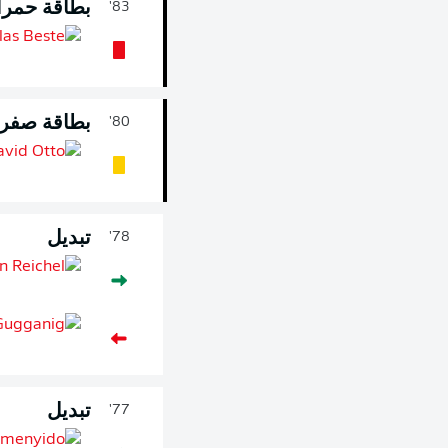
بطاقة حمرا
83'
بطاقة صفرا
80'
تبديل
78'
تبديل
77'