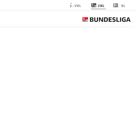
2BL
VBL
BL
 OSNABRÜCK
الجولة 24
التغ