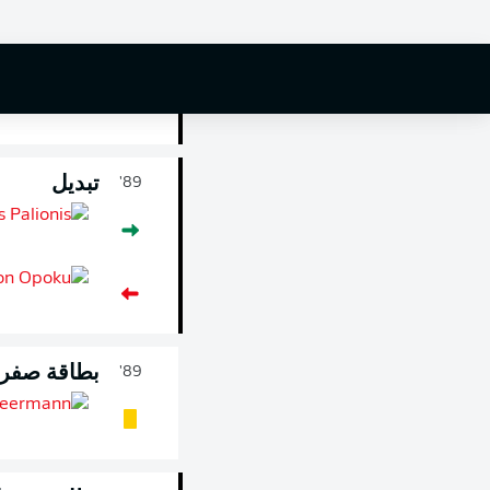
بطاقة صفرا
90'
+ 3
تبديل
89'
بطاقة صفرا
89'