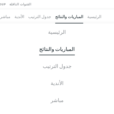
القنوات الناقلة
OUP
الرئيسية
المباريات والنتائج
جدول الترتيب
الأندية
مباشر
REGENSBURG
-
VFL
الرئيسية
REG
OSN
1
0
المباريات والنتائج
جدول الترتيب
طية المباشرة
الأخبار
التشكيلات
الإحصائيات
جدول التر
الأندية
J. Beste
83'
مباشر
A. Albers
26'
Stadion an der Bremer Brücke