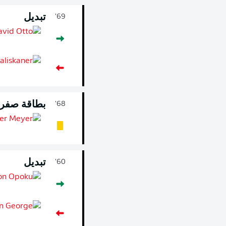
تبديل
69'
بطاقة صفرا
68'
تبديل
60'