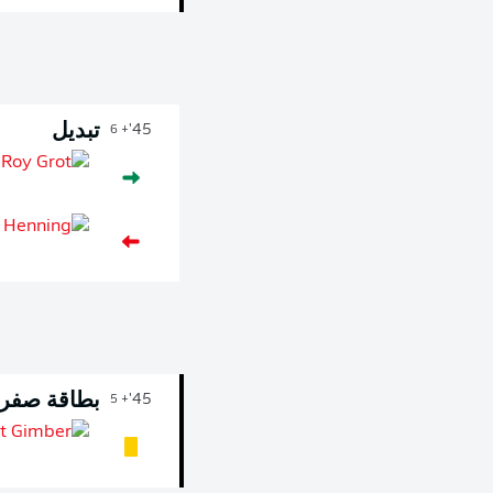
تبديل
45'
+ 6
بطاقة صفرا
45'
+ 5