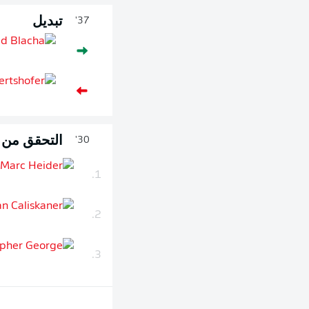
تبديل
37'
التحقق من ال
30'
1.
2.
3.